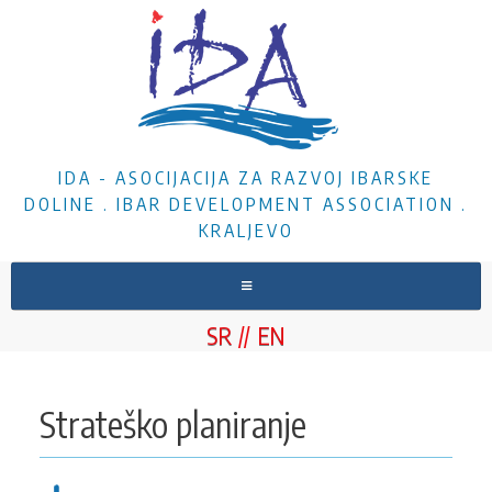
IDA - ASOCIJACIJA ZA RAZVOJ IBARSKE
DOLINE . IBAR DEVELOPMENT ASSOCIATION .
KRALJEVO
NASLOVNA
SR
EN
O NAMA
VESTI
Strateško planiranje
PROJEKTI
DOKUMENTA