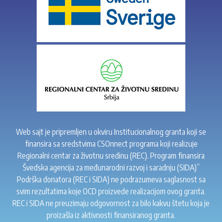
Web sajt je pripremljen u okviru Institucionalnog granta koji se
finansira sa sredstvima CSOnnect programa koji realizuje
Regionalni centar za životnu sredinu (REC). Program finansira
Švedska agencija za međunarodni razvoj i saradnju (SIDA)”
Podrška donatora (REC i SIDA) ne podrazumeva saglasnost sa
svim rezultatima koje OCD proizvede realizacijom ovog granta.
REC i SIDA ne preuzimaju odgovornost za bilo kakvu štetu koja je
proizašla iz aktivnosti finansiranog granta.