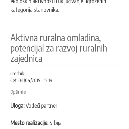
ekoloških aktivnosti i uključivanje ugroženih
poljoprivrede
kategorija stanovnika.
Aktivna ruralna omladina,
potencijal za razvoj ruralnih
zajednica
urednik
Čet, 04/04/2019 - 15:19
Opširnije
o
Aktivna
Uloga:
Vodeći partner
ruralna
omladina,
potencijal
Mesto realizacije:
Srbija
za