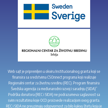
Web sajt je pripremljen u okviru Institucionalnog granta koji se
finansira sa sredstvima CSOnnect programa koji realizuje
Regionalni centar za životnu sredinu (REC). Program finansira
Švedska agencija za međunarodni razvoj i saradnju (SIDA)”
Podrška donatora (REC i SIDA) ne podrazumeva saglasnost sa
svim rezultatima koje OCD proizvede realizacijom ovog granta.
REC i SIDA ne preuzimaju odgovornost za bilo kakvu štetu koja je