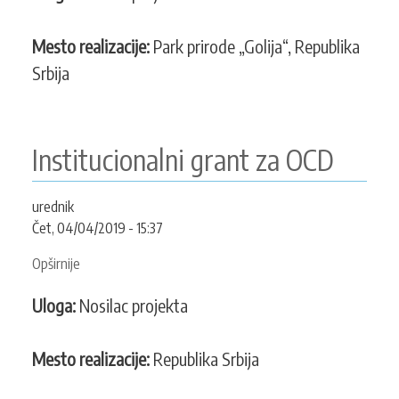
usluga
za
Mesto realizacije:
Park prirode „Golija“, Republika
osnovnu
Srbija
analizu,
formulisanje
studije
mogućih
Institucionalni grant za OCD
modela
upravljanja
urednik
Parkom
Čet, 04/04/2019 - 15:37
prirode
“Golija”
Opširnije
o
i
Institucionalni
priprema
Uloga:
Nosilac projekta
grant
akcionog
za
plana
OCD
Mesto realizacije:
Republika Srbija
za
razvoj