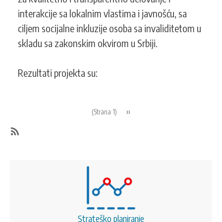
unapređenje
interakcije sa lokalnim vlastima i javnošću, sa
položaja
ciljem socijalne inkluzije osoba sa invaliditetom u
najugroženijih
grupa
skladu sa zakonskim okvirom u Srbiji.
u
jugozapadnoj
Rezultati projekta su:
Srbiji
Pagination
Next
››
(Strana 1)
page
SubscribeSubscribe
to
Realizovani
Strateško planiranje