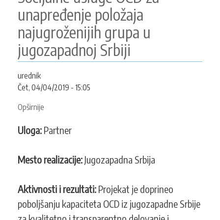
unapređenje položaja
najugroženijih grupa u
jugozapadnoj Srbiji
urednik
Čet, 04/04/2019 - 15:05
Opširnije
o
SOS
Uloga:
Partner
za
ugrožene
grupe
Mesto realizacije:
Jugozapadna Srbija
-
Socijalne
Aktivnosti i rezultati:
Projekat je doprineo
usluge
OCD
poboljšanju kapaciteta OCD iz jugozapadne Srbije
za
za kvalitetno i transparentno delovanje i