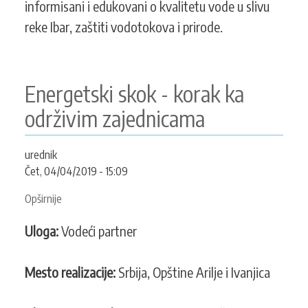
informisani i edukovani o kvalitetu vode u slivu
reke Ibar, zaštiti vodotokova i prirode.
Energetski skok - korak ka
održivim zajednicama
urednik
Čet, 04/04/2019 - 15:09
Opširnije
o
Energetski
Uloga:
Vodeći partner
skok
-
korak
Mesto realizacije:
Srbija, Opštine Arilje i Ivanjica
ka
održivim