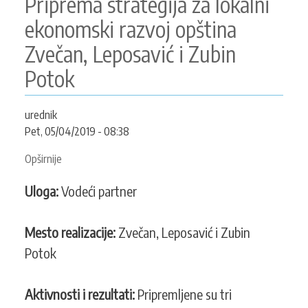
Priprema strategija za lokalni
KONTAKT
ekonomski razvoj opština
Zvečan, Leposavić i Zubin
Potok
SEARCH
PRETRAGA
FORM
urednik
Pet, 05/04/2019 - 08:38
Opširnije
o
Priprema
Uloga:
Vodeći partner
strategija
za
lokalni
Mesto realizacije:
Zvečan, Leposavić i Zubin
ekonomski
Potok
razvoj
opština
Zvečan,
Aktivnosti i rezultati:
Pripremljene su tri
Leposavić