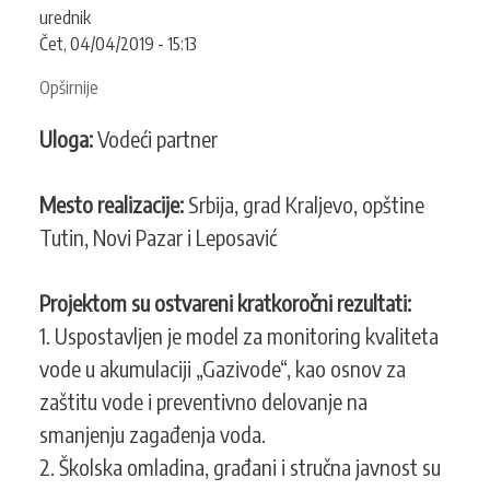
urednik
Čet, 04/04/2019 - 15:13
Opširnije
o
Akcija
Uloga:
Vodeći partner
za
zdravu
pijaću
Mesto realizacije:
Srbija, grad Kraljevo, opštine
vodu
Tutin, Novi Pazar i Leposavić
i
čiste
vodotokove
Projektom su ostvareni kratkoročni rezultati:
1. Uspostavljen je model za monitoring kvaliteta
vode u akumulaciji „Gazivode“, kao osnov za
zaštitu vode i preventivno delovanje na
smanjenju zagađenja voda.
2. Školska omladina, građani i stručna javnost su