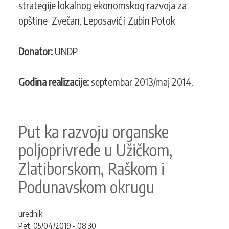
strategije lokalnog ekonomskog razvoja za
i
opštine Zvečan, Leposavić i Zubin Potok
Zubin
Potok
Donator:
UNDP
Godina realizacije:
septembar 2013/maj 2014.
Put ka razvoju organske
poljoprivrede u Užičkom,
Zlatiborskom, Raškom i
Podunavskom okrugu
urednik
Pet, 05/04/2019 - 08:30