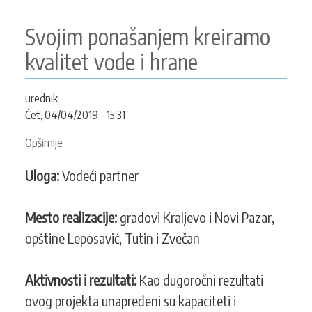
Parka
prirode
Svojim ponašanjem kreiramo
“Golija”
kvalitet vode i hrane
urednik
Čet, 04/04/2019 - 15:31
Opširnije
o
Svojim
Uloga:
Vodeći partner
ponašanjem
kreiramo
kvalitet
Mesto realizacije:
gradovi Kraljevo i Novi Pazar,
vode
opštine Leposavić, Tutin i Zvečan
i
hrane
Aktivnosti i rezultati:
Kao dugoročni rezultati
ovog projekta unapređeni su kapaciteti i