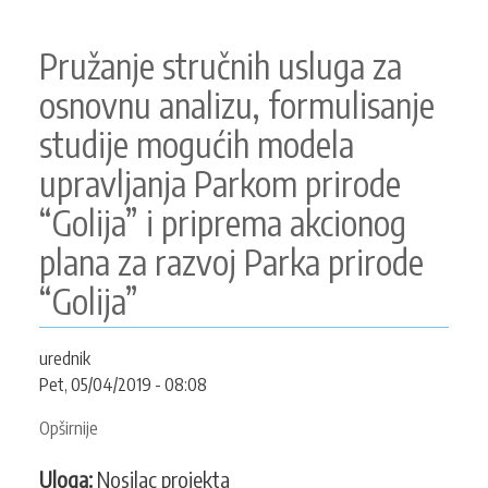
Pružanje stručnih usluga za
osnovnu analizu, formulisanje
studije mogućih modela
upravljanja Parkom prirode
“Golija” i priprema akcionog
plana za razvoj Parka prirode
“Golija”
urednik
Pet, 05/04/2019 - 08:08
Opširnije
o
Pružanje
Uloga:
Nosilac projekta
stručnih