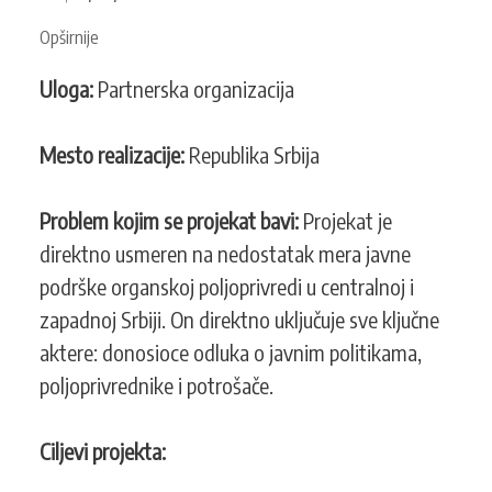
Opširnije
o
Put
Uloga:
Partnerska organizacija
ka
razvoju
organske
Mesto realizacije:
Republika Srbija
poljoprivrede
u
Problem kojim se projekat bavi:
Projekat je
Užičkom,
Zlatiborskom,
direktno usmeren na nedostatak mera javne
Raškom
podrške organskoj poljoprivredi u centralnoj i
i
zapadnoj Srbiji. On direktno uključuje sve ključne
Podunavskom
aktere: donosioce odluka o javnim politikama,
okrugu
poljoprivrednike i potrošače.
Ciljevi projekta: