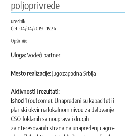
poljoprivrede
urednik
Čet, 04/04/2019 - 15:24
Opširnije
o
INTEGRALNO
Uloga:
Vodeći partner
-
Integralni
pristup
Mesto realizacije:
Jugozapadna Srbija
u
zaštiti
Aktivnosti i rezultati:
životne
sredine
Ishod 1
(outcome): Unapređeni su kapaciteti i
kroz
planski okvir na lokalnom nivou za delovanje
zagovaranje
CSO, loklanih samouprava i drugih
i
zainteresovanih strana na unapređenju agro-
implementaciju
održive