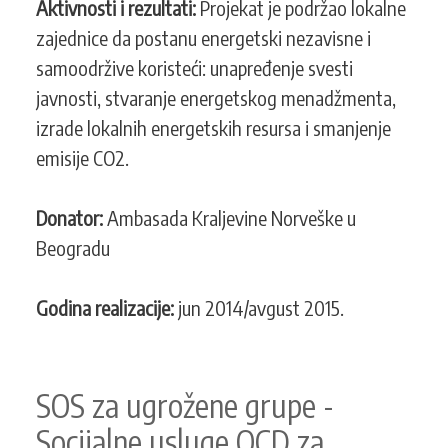
Aktivnosti i rezultati:
Projekat je podržao lokalne
zajednicama
zajednice da postanu energetski nezavisne i
samoodržive koristeći: unapređenje svesti
javnosti, stvaranje energetskog menadžmenta,
izrade lokalnih energetskih resursa i smanjenje
emisije CO2.
Donator:
Ambasada Kraljevine Norveške u
Beogradu
Godina realizacije:
jun 2014/avgust 2015.
SOS za ugrožene grupe -
Socijalne usluge OCD za