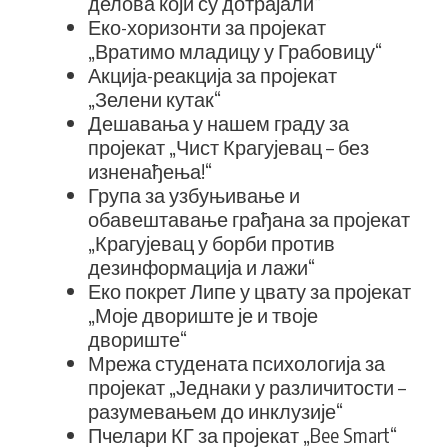
делова који су дотрајали“
Еко-хоризонти за пројекат
„Вратимо младицу у Грабовицу“
Акција-реакција за пројекат
„Зелени кутак“
Дешавања у нашем граду за
пројекат „Чист Крагујевац – без
изненађења!“
Група за узбуњивање и
обавештавање грађана за пројекат
„Крагујевац у борби против
дезинформација и лажи“
Еко покрет Липе у цвату за пројекат
„Моје двориште је и твоје
двориште“
Мрежа студената психологија за
пројекат „Једнаки у различитости –
разумевањем до инклузије“
Пчелари КГ за пројекат „Bee Smart“