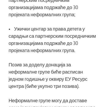
организацијама подржаће до 30
пројеката неформалних група;
• Ужички центар за права детета у
сарадњи са партнерским посредничким
организацијама подржаће до 30
пројеката неформалних група.
Позив за доделу донација за
неформалне групе биће расписан
једном годишње у оквиру ЕУ Ресурс
центра (биће укупно три позива).
Неформалне групе могу да доставе