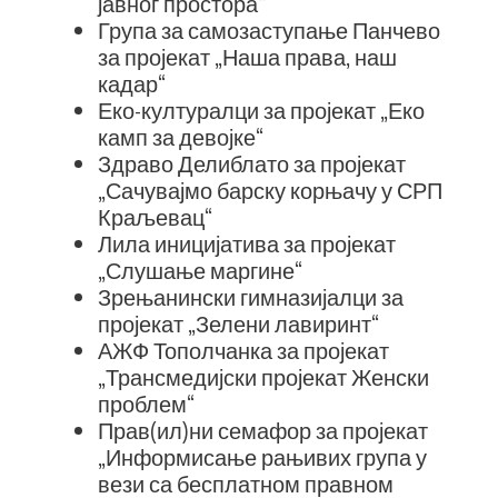
јавног простора“
Група за самозаступање Панчево
за пројекат „Наша права, наш
кадар“
Еко-културалци за пројекат „Еко
камп за девојке“
Здраво Делиблато за пројекат
„Сачувајмо барску корњачу у СРП
Краљевац“
Лила иницијатива за пројекат
„Слушање маргине“
Зрењанински гимназијалци за
пројекат „Зелени лавиринт“
АЖФ Тополчанка за пројекат
„Трансмедијски пројекат Женски
проблем“
Прав(ил)ни семафор за пројекат
„Информисање рањивих група у
вези са бесплатном правном