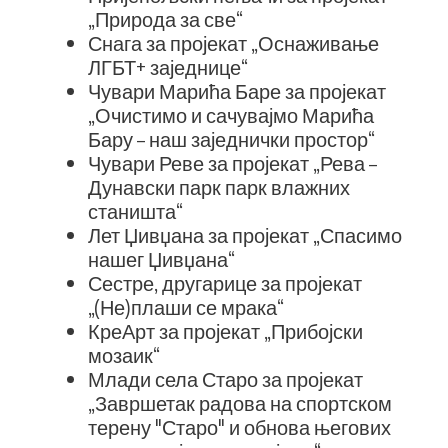
„Природа за све“
Снага за пројекат „Оснаживање
ЛГБТ+ заједнице“
Чувари Марића Баре за пројекат
„Очистимо и сачувајмо Марића
Бару – наш заједнички простор“
Чувари Реве за пројекат „Рева –
Дунавски парк парк влажних
станишта“
Лет Џивџана за пројекат „Спасимо
нашег Џивџана“
Сестре, другарице за пројекат
„(Не)плаши се мрака“
КреАрт за пројекат „Прибојски
мозаик“
Млади села Старо за пројекат
„Завршетак радова на спортском
терену "Старо" и обнова његових