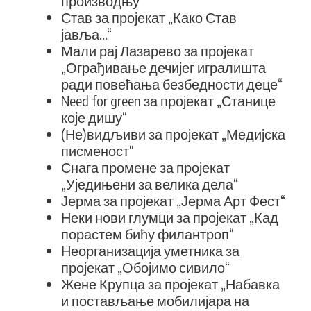
производњу“
Став за пројекат „Како Став
јавља...“
Мали рај Лазарево за пројекат
„Ограђивање дечијег игралишта
ради повећања безбедности деце“
Need for green за пројекат „Станице
које дишу“
(Не)видљиви за пројекат „Медијска
писменост“
Снага промене за пројекат
„Уједињени за велика дела“
Јерма за пројекат „Јерма Арт Фест“
Неки нови глумци за пројекат „Кад
порастем бићу филантроп“
Неорганизација уметника за
пројекат „Обојимо сивило“
Жене Крупца за пројекат „Набавка
и постављање мобилијара на