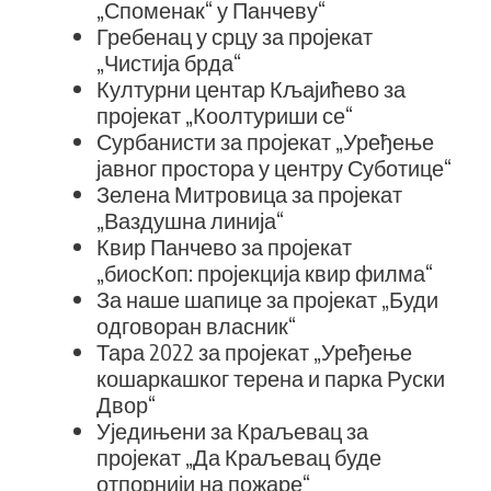
„Споменак“ у Панчеву“
Гребенац у срцу за пројекат
„Чистија брда“
Културни центар Кљајићево за
пројекат „Коолтуриши се“
Сурбанисти за пројекат „Уређење
јавног простора у центру Суботице“
Зелена Митровица за пројекат
„Ваздушна линија“
Квир Панчево за пројекат
„биосКоп: пројекција квир филма“
За наше шапице за пројекат „Буди
одговоран власник“
Тара 2022 за пројекат „Уређење
кошаркашког терена и парка Руски
Двор“
Уједињени за Краљевац за
пројекат „Да Краљевац буде
отпорнији на пожаре“