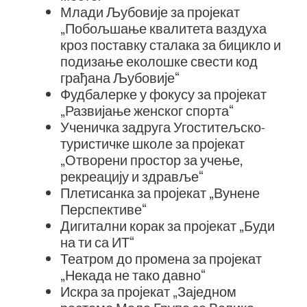
Млади Љубовије за пројекат
„Побољшање квалитета ваздуха
кроз поставку сталака за бицикло и
подизање еколошке свести код
грађана Љубовије“
Фудбалерке у фокусу за пројекат
„Развијање женског спорта“
Ученичка задруга Угоститељско-
туристичке школе за пројекат
„Отворени простор за учење,
рекреацију и здравље“
Плетисанка за пројекат „Вунене
Перспективе“
Дигитални корак за пројекат „Буди
на ти са ИТ“
Театром до промена за пројекат
„Некада не тако давно“
Искра за пројекат „Заједном