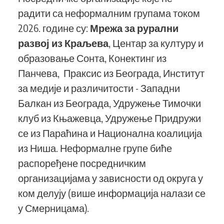
радити са неформалним групама током
2026. године су:
Мрежа за рурални
развој из Краљева
, Центар за културу и
образовање Сонта, Конектинг из
Панчева, Праксис из Београда, Институт
за медије и различитости - Западни
Балкан из Београда, Удружење Тимочки
клуб из Књажевца, Удружење Придружи
се из Параћина и Национална коалиција
из Ниша. Неформалне групе биће
распоређене посредничким
организацијама у зависности од округа у
ком делују (више информација налази се
у Смерницама).