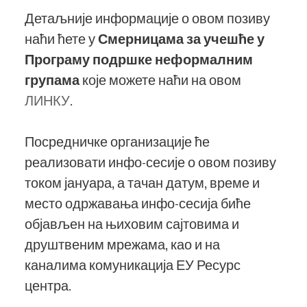
Детаљније информације о овом позиву
наћи ћете у
Смерницама за учешће у
Програму подршке неформалним
групама
које можете наћи на овом
ЛИНКУ
.
Посредничке организације ће
реализовати инфо-сесије о овом позиву
током јануара, а тачан датум, време и
место одржавања инфо-сесија биће
објављен на њиховим сајтовима и
друштвеним мрежама, као и на
каналима комуникација ЕУ Ресурс
центра.