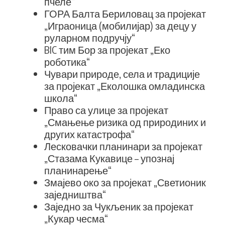
пчеле“
ГОРА Балта Бериловац за пројекат
„Играоница (мобилијар) за децу у
руларном подручју“
BIC тим Бор за пројекат „Еко
роботика“
Чувари природе, села и традиције
за пројекат „Еколошка омладинска
школа“
Право са улице за пројекат
„Смањење ризика од природиних и
других катастрофа“
Лесковачки планинари за пројекат
„Стазама Кукавице – упознај
планинарење“
Змајево око за пројекат „Светионик
заједништва“
Заједно за Чукљеник за пројекат
„Кукар чесма“