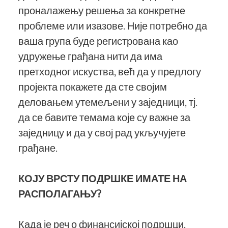
проналажењу решења за конкретне
проблеме или изазове. Није потребно да
ваша група буде регистрована као
удружење грађана нити да има
претходног искуства, већ да у предлогу
пројекта покажете да сте својим
деловањем утемељени у заједници, тј.
да се бавите темама које су важне за
заједницу и да у свој рад укључујете
грађане.
КОЈУ ВРСТУ ПОДРШКЕ ИМАТЕ НА
РАСПОЛАГАЊУ?
Када је реч о финансијској подршци,