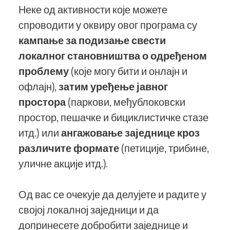
Неке од активности које можете
спроводити у оквиру овог програма су
кампање за подизање свести
локалног становништва о одређеном
проблему
(које могу бити и онлајн и
офлајн),
затим уређење јавног
простора
(паркови, међублоковски
простор, пешачке и бициклистичке стазе
итд.) или
ангажовање заједнице кроз
различите формате
(петиције, трибине,
уличне акције итд.).
Од вас се очекује да делујете и радите у
својој локалној заједници и да
допринесете добробити заједнице и