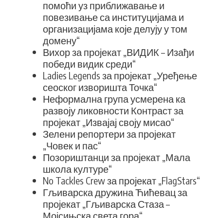
помоћи уз приближавање и
повезивање са институцијама и
организацијама које делују у том
домену“
Вихор за пројекат „ВИДИК – Изађи
победи видик среди“
Ladies Legends за пројекат „Уређење
сеоског изворишта Точка“
Неформална група усмерена ка
развоју ликовности Контраст за
пројекат „Извајај своју мисао“
Зелени репортери за пројекат
„Човек и пас“
Позориштанци за пројекат „Мала
школа културе“
No Tackles Crew за пројекат „FlagStars“
Гљиварска дружина Ћићевац за
пројекат „Гљиварска Стаза –
Мојсињска света гора“