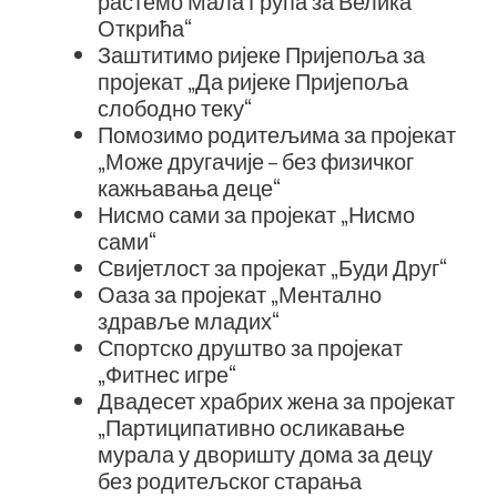
растемо Мала Група за Велика
Открића“
Заштитимо ријеке Пријепоља за
пројекат „Да ријеке Пријепоља
слободно теку“
Помозимо родитељима за пројекат
„Може другачије – без физичког
кажњавања деце“
Нисмо сами за пројекат „Нисмо
сами“
Свијетлост за пројекат „Буди Друг“
Оаза за пројекат „Ментално
здравље младих“
Спортско друштво за пројекат
„Фитнес игре“
Двадесет храбрих жена за пројекат
„Партиципативно осликавање
мурала у дворишту дома за децу
без родитељског старања