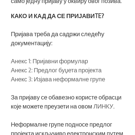
само једну пријаву у оквиру овог позива.
КАКО И КАД ДА СЕ ПРИЈАВИTE?
Пријава треба да садржи следећу
документацију:
Анекс 1: Пријавни формулар
Анекс 2: Предлог буџета пројекта
Анекс 3: Изјава неформалне групе
За пријаву се обавезно користе обрасци
које можете преузети на овом
ЛИНКУ
.
Неформалне групе подносе предлог
пројекта искључиво електронским путем