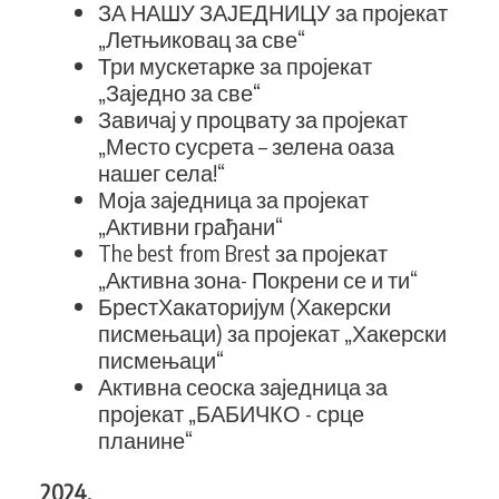
ЗА НАШУ ЗАЈЕДНИЦУ за пројекат
„Летњиковац за све“
Три мускетарке за пројекат
„Заједно за све“
Завичај у процвату за пројекат
„Место сусрета – зелена оаза
нашег села!“
Моја заједница за пројекат
„Активни грађани“
The best from Brest за пројекат
„Активна зона- Покрени се и ти“
БрестХакаторијум (Хакерски
писмењаци) за пројекат „Хакерски
писмењаци“
Активна сеоска заједница за
пројекат „БАБИЧКО - срце
планине“
2024.