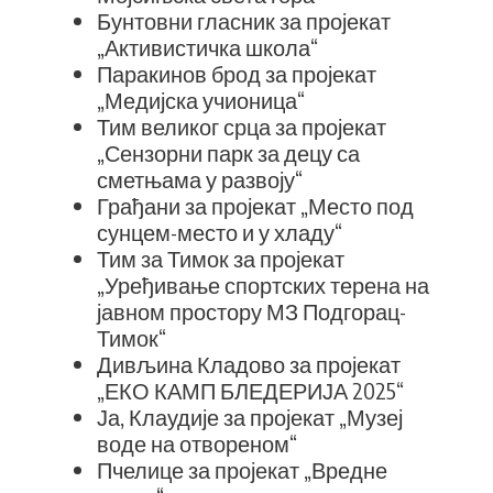
Бунтовни гласник за пројекат
„Активистичка школа“
Паракинов брод за пројекат
„Медијска учионица“
Тим великог срца за пројекат
„Сензорни парк за децу са
сметњама у развоју“
Грађани за пројекат „Место под
сунцем-место и у хладу“
Тим за Тимок за пројекат
„Уређивање спортских терена на
јавном простору МЗ Подгорац-
Тимок“
Дивљина Кладово за пројекат
„ЕКО КАМП БЛЕДЕРИЈА 2025“
Ја, Клаудије за пројекат „Музеј
воде на отвореном“
Пчелице за пројекат „Вредне