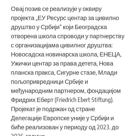
Овај позив се реализује у оквиру
пројекта „ЕУ Ресурс центар за цивилно
друштво у Србији“ који Београдска
отворена школа спроводи у партнерству
с организацијама цивилног друштва:
Новосадска новинарска школа, ЕНЕЦА,
Ужички центар за права детета, Нова
планска пракса, Сигурне стазе, Млади
пољопривредници Србије и
међународним партнером, фондацијом
Фридрих Еберт (Friedrich Ebert Stiftung).
Пројекат је подржан од стране
Делегације Европске уније у Србији и
биће реализован у периоду од 2023. до
2026. године.