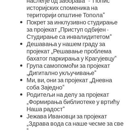
наслеђе од заборава“ - Попис
историјских споменика на
територији општине Топола“
Покрет за инклузивно студирање
за пројекат „Приступ одбијен -
Студирање са инвалидитетом“
Дешавања у нашем граду за
пројекат „Решавање проблема
бахатог паркирања у Крагујевцу“
Група самопомоћи за пројекат
„Дигитално укључивање“
Ми, ви, они за пројекат „Дневна
соба Заједно“
Родитељи на делу за пројекат
„Формирања библиотеке у вртићу
Наша радост“
Јежава Ивановци за пројекат
„Здрава вода са наше чесме за све
“