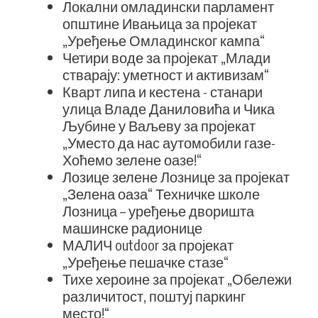
Локални омладински парламент
општине Ивањица за пројекат
„Уређење Омладинског кампа“
Четири воде за пројекат „Млади
стварају: уметност и активизам“
Кварт липа и кестена - станари
улица Владе Даниловића и Чика
Љубине у Ваљеву за пројекат
„Уместо да нас аутомобили газе-
Хоћемо зелене оазе!“
Лозице зелене Лознице за пројекат
„Зелена оаза“ Техничке школе
Лозница – уређење дворишта
машинске радионице
МАЛИЧ outdoor за пројекат
„Уређење пешачке стазе“
Тихе хероине за пројекат „Обележи
различитост, поштуј паркинг
место!“