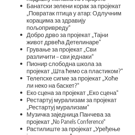
Банатски зелени корак за пројекат
„Повратак птица у атар: Одлучним
корацима за здравију
пољопривреду“
Добро дрво за пројекат „Тајни
живот дрвећа Детелинаре“
Грување за пројекат „Сви
различити – сви једнаки“
Пионир слободна школа за
пројекат „Шта ћемо са пластиком?“
Телепске сигме за пројекат „Хоће
ли неко на баскет?“
Еко сцена за пројекат „Еко сцена“
Рестартуј мурализам за пројекат
„Рестартуј мурализам“
Музичка заједница Панчева за
пројекат „No Panels Conference“
Растилиште за пројекат „Уређење