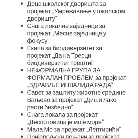
Деца школског дворишта за
пројекат „Умрежавање у школском
дворишту“
Снага локалне заједнице за
пројекат „Месне заједнице у
фокусу“
Екипа за биодиверзитет за
пројекат „Да на Тресци
биодиверзитет трешти!“
НЕФОРМАЛНА ГРУПА ЗА
ФОРМАЛАН ПРОБЛЕМ за пројекат
„ЗДРАВЉЕ ИНВАЛИДА РАДА“
Савет за заштиту животне средине
Ваљево за пројекат „Диши лако,
расти безбедно“
Снага локала за пројекат
„Деспотовица је моје море“
Мала Мо за пројекат „Лептирићи“
Пријепољски пењачи за пројекат