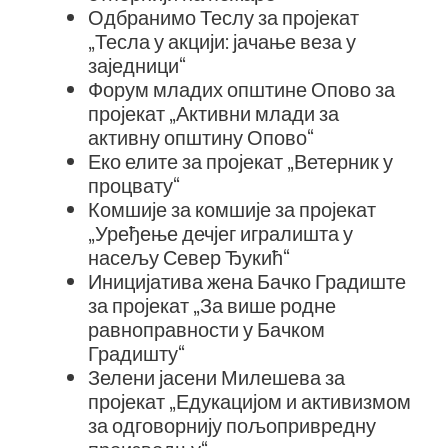
Одбранимо Теслу за пројекат
„Тесла у акцији: јачање веза у
заједници“
Форум младих општине Опово за
пројекат „Активни млади за
активну општину Опово“
Еко елите за пројекат „Ветерник у
процвату“
Комшије за комшије за пројекат
„Уређење дечјег игралишта у
насељу Север Ђукић“
Иницијатива жена Бачко Градиште
за пројекат „За више родне
равноправности у Бачком
Градишту“
Зелени јасени Милешева за
пројекат „Едукацијом и активизмом
за одговорнију пољопривредну