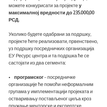
можете конкурисати за пројекте
у
максималној вредности до 235.000,00
РСД.
Уколико будете одабрани за подршку,
пројекте ћете реализовати, првенствено,
уз подршку посредничких организација
ЕУ Ресурс центра и та подршка ће се
састојати из два сегмента:
•
програмског
– посредничке
организације ће помоћи неформалним
групама у имплементацији пројеката и
остваривању постављеног циља кроз
пружање менторске и експертске