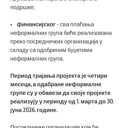
подршке;
•
финансијског
– сва плаћања
неформалних група биће реализована
преко посредничких организација у
складу са одобреним буџетима
неформалних група.
Период трајања пројекта је четири
месеца, а одабране неформалне
групе су у обавези да своје пројекте
реализују у периоду од 1. марта до 30.
јуна 2026. године.
Посредничке организације које ће