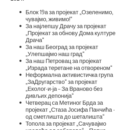
Блок 19а за пројекат „Озеленимо,
чувајмо, живимо!“
За најлепшу Драчу за пројекат
„Пројекат за обнову Дома културе
Драча“
За наш Београд за пројекат
„Улепшајмо наш град“
За наш Петровац за пројекат
„Израда теретане на отвореном“
Неформална активистичка група
„ЗаДругарство“ за пројекат
„Еколог-и-ја – За Враново без
дивљих депонија“
Четверац са Метиног Брда за
пројекат „Стаза Јосифа Панчића -
од сметлишта до шеталишта“
Топола за пројекат „Сачувајмо