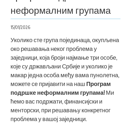
KONTAKT
неформалним групама
15/01/2026
SEARCH
PRETRAGA
Уколико сте група појединаца, окупљена
FORM
око решавања неког проблема у
заједници, која броји најмање три особе,
које су држављани Србије и уколико је
макар једна особа међу вама пунолетна,
можете се пријавити на наш
Програм
подршке неформалним групама!
Ми
ћемо вас подржати, финансијски и
менторски, при решавању конкретног
проблема у вашој заједници.