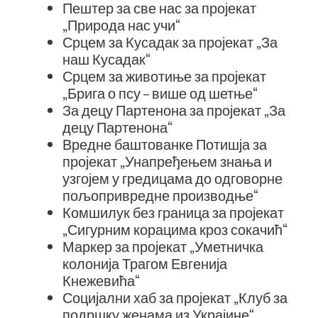
Пештер за све нас за пројекат
„Природа нас учи“
Срцем за Кусадак за пројекат „За
наш Кусадак“
Срцем за животиње за пројекат
„Брига о псу – више од шетње“
За децу Партенона за пројекат „За
децу Партенона“
Вредне баштованке Потишја за
пројекат „Унапређењем знања и
узгојем у гредицама до одговорне
пољопривредне производње“
Комшилук без граница за пројекат
„Сигурним корацима кроз сокачић“
Маркер за пројекат „Уметничка
колонија Трагом Евгенија
Кнежевића“
Социјални хаб за пројекат „Клуб за
подршку женама из Украјине“