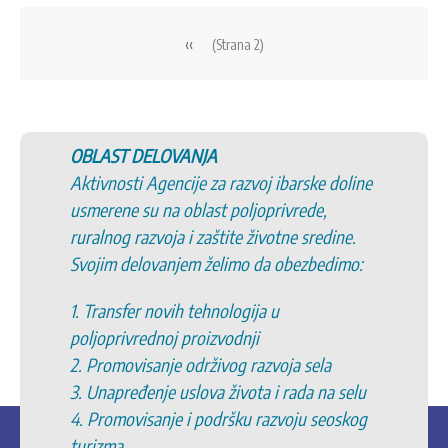
Realizovani
Pagination
Previous
‹‹
(Strana 2)
page
OBLAST DELOVANJA
Aktivnosti Agencije za razvoj ibarske doline
usmerene su na oblast poljoprivrede,
ruralnog razvoja i zaštite životne sredine.
Svojim delovanjem želimo da obezbedimo:
1. Transfer novih tehnologija u
poljoprivrednoj proizvodnji
2. Promovisanje održivog razvoja sela
3. Unapređenje uslova života i rada na selu
4. Promovisanje i podršku razvoju seoskog
turizma