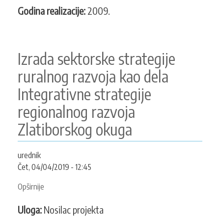
Godina realizacije:
2009.
Izrada sektorske strategije
ruralnog razvoja kao dela
Integrativne strategije
regionalnog razvoja
Zlatiborskog okuga
urednik
Čet, 04/04/2019 - 12:45
Opširnije
o
Izrada
Uloga:
Nosilac projekta
sektorske