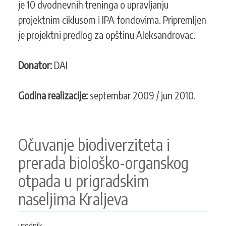
i
je 10 dvodnevnih treninga o upravljanju
IPA
projektnim ciklusom i IPA fondovima. Pripremljen
fondovima
je projektni predlog za opštinu Aleksandrovac.
Donator:
DAI
Godina realizacije:
septembar 2009 / jun 2010.
Očuvanje biodiverziteta i
prerada biološko-organskog
otpada u prigradskim
naseljima Kraljeva
urednik