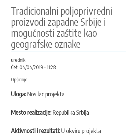
Tradicionalni poljoprivredni
proizvodi zapadne Srbije i
mogućnosti zaštite kao
geografske oznake
urednik
Čet, 04/04/2019 - 11:28
Opširnije
o
Tradicionalni
Uloga:
Nosilac projekta
poljoprivredni
proizvodi
zapadne
Mesto realizacije:
Republika Srbija
Srbije
i
Aktivnosti i rezultati:
U okviru projekta
mogućnosti