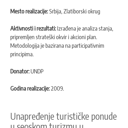
strategije
ruralnog
Mesto realizacije:
Srbija, Zlatiborski okrug
razvoja
kao
Aktivnosti i rezultati:
Izrađena je analiza stanja,
dela
Integrativne
pripremljen strateški okvir i akcioni plan.
strategije
Metodologija je bazirana na participativnim
regionalnog
principima.
razvoja
Zlatiborskog
okuga
Donator:
UNDP
Godina realizacije:
2009.
Unapređenje turističke ponude
u seoskom turizmu u