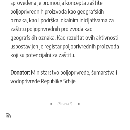
zaštite
sprovedena je promocija koncepta zaštite
kao
poljoprivrednih proizvoda kao geografskih
geografske
oznaka, kao i podrška lokalnim inicijativama za
oznake
zaštitu poljoprivrednih proizvoda kao
geografskih oznaka. Kao rezultat ovih aktivnosti
uspostavljen je registar poljoprivrednih proizvoda
koji su potencijalni za zaštitu.
Donator:
Ministarstvo poljoprivrede, šumarstva i
vodoprivrede Republike Srbije
Pagination
Previous
‹‹
Next
››
(Strana 3)
page
page
SubscribeSubscribe
to