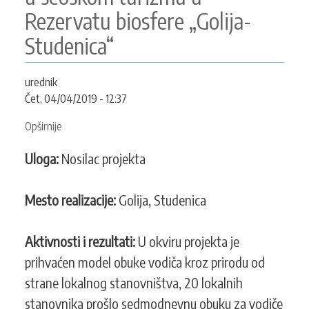
Rezervatu biosfere „Golija-
Studenica“
urednik
Čet, 04/04/2019 - 12:37
Opširnije
o
Unapređenje
Uloga:
Nosilac projekta
turističke
ponude
u
Mesto realizacije:
Golija, Studenica
seoskom
turizmu
Aktivnosti i rezultati:
U okviru projekta je
u
Rezervatu
prihvaćen model obuke vodiča kroz prirodu od
biosfere
strane lokalnog stanovništva, 20 lokalnih
„Golija-
stanovnika prošlo sedmodnevnu obuku za vodiče
Studenica“