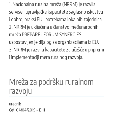
instrument
1. Nacionalna ruralna mreža (NRRM) je razvila
za
servise i upravljačke kapacitete saglasno iskustvu
učešće
i dobroj praksi EU i potrebama lokalnih zajednica.
OCD
2. NRRM je uključena u članstvo međunarodnih
u
pripremi
mreža PREPARE i FORUM SYNERGIES i
politika
uspostavljen je dijalog sa organizacijama iz EU.
i
3. NRRM je razvila kapacitete za učešće u pripremi
unapređenje
i implementaciji mera ruralnog razvoja.
dijaloga
sa
EU
ruralnim
Mreža za podršku ruralnom
mrežama
razvoju
urednik
Čet, 04/04/2019 - 13:11