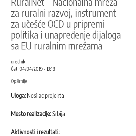
RuralNet - Nacionalna mreža
KONTAKT
za ruralni razvoj, instrument
za učešće OCD u pripremi
politika i unapređenje dijaloga
SEARCH
PRETRAGA
sa EU ruralnim mrežama
FORM
urednik
Čet, 04/04/2019 - 13:18
Opširnije
o
RuralNet
Uloga:
Nosilac projekta
-
Nacionalna
mreža
Mesto realizacije:
Srbija
za
ruralni
Aktivnosti i rezultati:
razvoj,