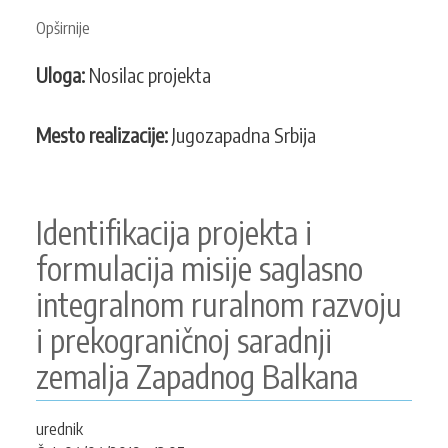
Opširnije
o
Mreža
Uloga:
Nosilac projekta
za
podršku
ruralnom
Mesto realizacije:
Jugozapadna Srbija
razvoju
Identifikacija projekta i
formulacija misije saglasno
integralnom ruralnom razvoju
i prekograničnoj saradnji
zemalja Zapadnog Balkana
urednik