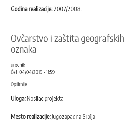
Godina realizacije:
2007/2008.
Ovčarstvo i zaštita geografskih
oznaka
urednik
Čet, 04/04/2019 - 11:59
Opširnije
o
Ovčarstvo
Uloga:
Nosilac projekta
i
zaštita
geografskih
Mesto realizacije:
Jugozapadna Srbija
oznaka