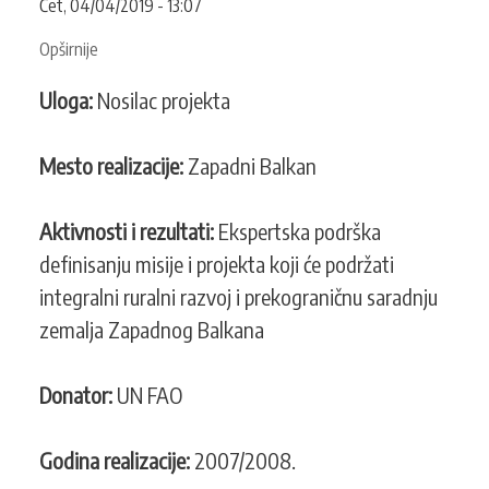
Čet, 04/04/2019 - 13:07
Opširnije
o
Identifikacija
Uloga:
Nosilac projekta
projekta
i
formulacija
Mesto realizacije:
Zapadni Balkan
misije
saglasno
Aktivnosti i rezultati:
Ekspertska podrška
integralnom
ruralnom
definisanju misije i projekta koji će podržati
razvoju
integralni ruralni razvoj i prekograničnu saradnju
i
zemalja Zapadnog Balkana
prekograničnoj
saradnji
zemalja
Donator:
UN FAO
Zapadnog
Balkana
Godina realizacije:
2007/2008.