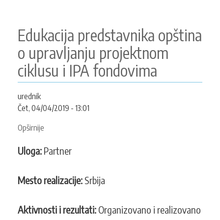
Edukacija predstavnika opština
o upravljanju projektnom
ciklusu i IPA fondovima
urednik
Čet, 04/04/2019 - 13:01
Opširnije
o
Edukacija
Uloga:
Partner
predstavnika
opština
o
Mesto realizacije:
Srbija
upravljanju
projektnom
Aktivnosti i rezultati:
Organizovano i realizovano
ciklusu