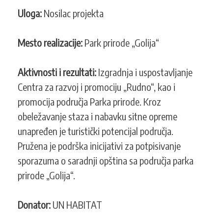
Zaštita,
Uloga:
Nosilac projekta
promocija
i
razvoj
Mesto realizacije:
Park prirode „Golija“
turističkog
potencijala
Aktivnosti i rezultati:
Izgradnja i uspostavljanje
u
Parku
Centra za razvoj i promociju „Rudno“, kao i
prirode
promocija područja Parka prirode. Kroz
„Golija“
obeležavanje staza i nabavku sitne opreme
unapređen je turistički potencijal područja.
Pružena je podrška inicijativi za potpisivanje
sporazuma o saradnji opština sa područja parka
prirode „Golija“.
Donator:
UN HABITAT