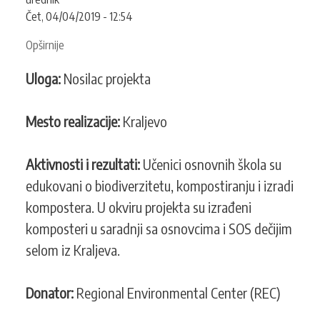
Čet, 04/04/2019 - 12:54
Opširnije
o
Očuvanje
Uloga:
Nosilac projekta
biodiverziteta
i
prerada
Mesto realizacije:
Kraljevo
biološko-
organskog
Aktivnosti i rezultati:
Učenici osnovnih škola su
otpada
u
edukovani o biodiverzitetu, kompostiranju i izradi
prigradskim
kompostera. U okviru projekta su izrađeni
naseljima
komposteri u saradnji sa osnovcima i SOS dečijim
Kraljeva
selom iz Kraljeva.
Donator:
Regional Environmental Center (REC)