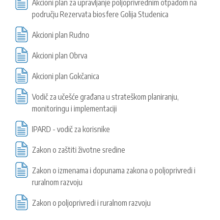
Akcioni plan za upravljanje poljoprivrednim otpadom na
KONTAKT
području Rezervata biosfere Golija Studenica
Akcioni plan Rudno
Akcioni plan Obrva
SEARCH
PRETRAGA
FORM
Akcioni plan Gokčanica
Vodič za učešće građana u strateškom planiranju,
monitoringu i implementaciji
IPARD - vodič za korisnike
Zakon o zaštiti životne sredine
Zakon o izmenama i dopunama zakona o poljoprivredi i
ruralnom razvoju
Zakon o poljoprivredi i ruralnom razvoju