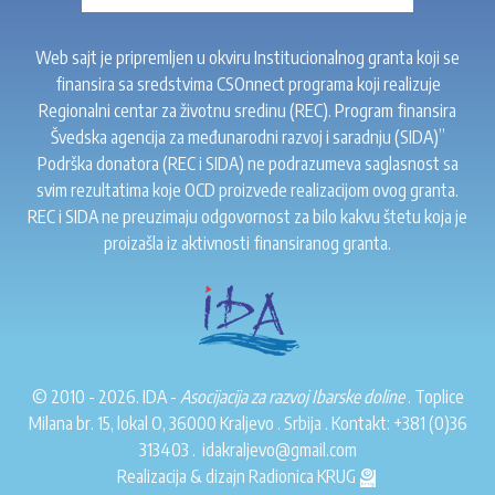
Web sajt je pripremljen u okviru Institucionalnog granta koji se
finansira sa sredstvima CSOnnect programa koji realizuje
Regionalni centar za životnu sredinu (REC). Program finansira
Švedska agencija za međunarodni razvoj i saradnju (SIDA)”
Podrška donatora (REC i SIDA) ne podrazumeva saglasnost sa
svim rezultatima koje OCD proizvede realizacijom ovog granta.
REC i SIDA ne preuzimaju odgovornost za bilo kakvu štetu koja je
proizašla iz aktivnosti finansiranog granta.
© 2010 - 2026. IDA -
Asocijacija za razvoj Ibarske doline
. Toplice
Milana br. 15, lokal O, 36000 Kraljevo . Srbija . Kontakt:
+381 (0)36
313403
.
idakraljevo@gmail.com
Realizacija & dizajn
Radionica KRUG