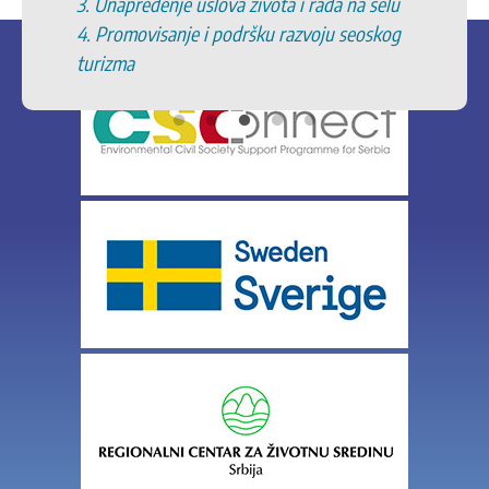
3. Unapređenje uslova života i rada na selu
4. Promovisanje i podršku razvoju seoskog
turizma