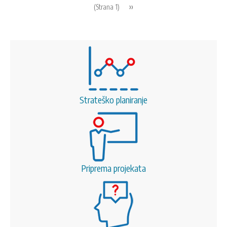
Pagination
Next
››
(Strana 1)
page
Strateško planiranje
Priprema projekata