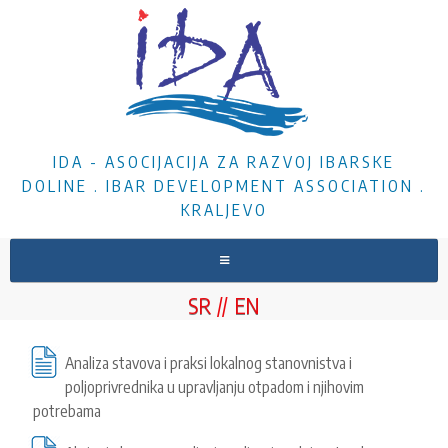
IDA - ASOCIJACIJA ZA RAZVOJ IBARSKE
DOLINE . IBAR DEVELOPMENT ASSOCIATION .
KRALJEVO
NASLOVNA
SR
EN
O NAMA
VESTI
Analiza stavova i praksi lokalnog stanovnistva i
poljoprivrednika u upravljanju otpadom i njihovim
PROJEKTI
potrebama
DOKUMENTA