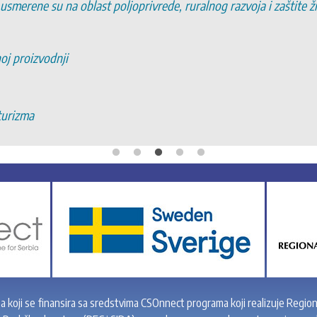
 usmerene su na oblast poljoprivrede, ruralnog razvoja i zaštite 
noj proizvodnji
turizma
ta koji se finansira sa sredstvima CSOnnect programa koji realizuje Region