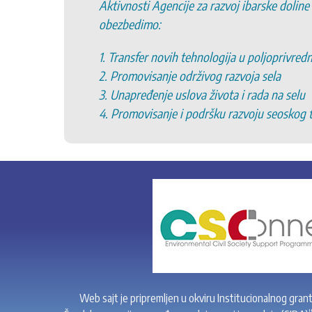
Aktivnosti Agencije za razvoj ibarske doline
obezbedimo:
1. Transfer novih tehnologija u poljoprivred
2. Promovisanje održivog razvoja sela
3. Unapređenje uslova života i rada na selu
4. Promovisanje i podršku razvoju seoskog 
Web sajt je pripremljen u okviru Institucionalnog gran