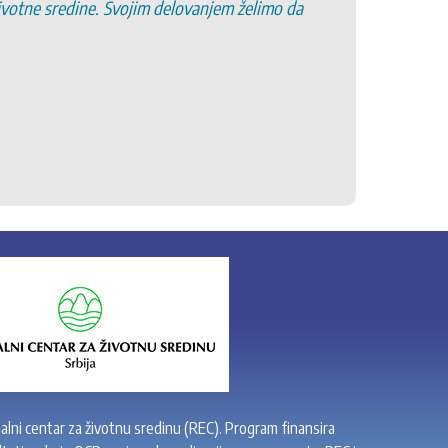
životne sredine. Svojim delovanjem želimo da
6. Pro
7. Pod
8. Po
9. Oč
10. R
11. Po
alni centar za životnu sredinu (REC). Program finansira