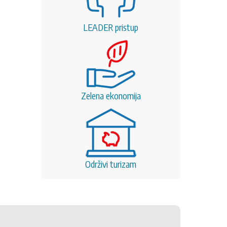
LEADER pristup
Zelena ekonomija
Održivi turizam
5. Pro