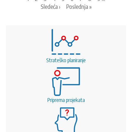
page
Next
Sledeća ›
Last
Poslednja »
page
page
Strateško planiranje
Priprema projekata