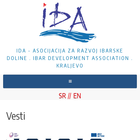
IDA - ASOCIJACIJA ZA RAZVOJ IBARSKE
DOLINE . IBAR DEVELOPMENT ASSOCIATION .
KRALJEVO
NASLOVNA
SR
EN
O NAMA
VESTI
Vesti
PROJEKTI
DOKUMENTA