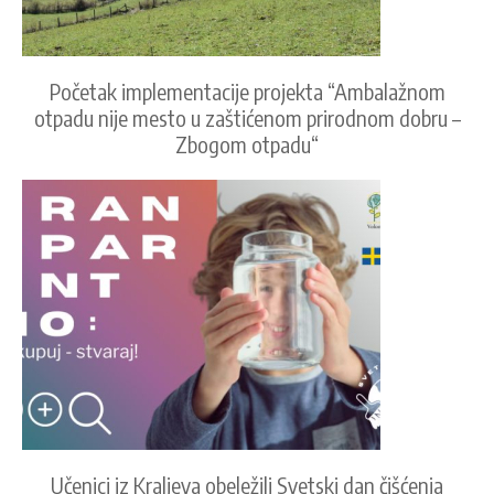
Početak implementacije projekta “Ambalažnom
otpadu nije mesto u zaštićenom prirodnom dobru –
Zbogom otpadu“
Učenici iz Kraljeva obeležili Svetski dan čišćenja