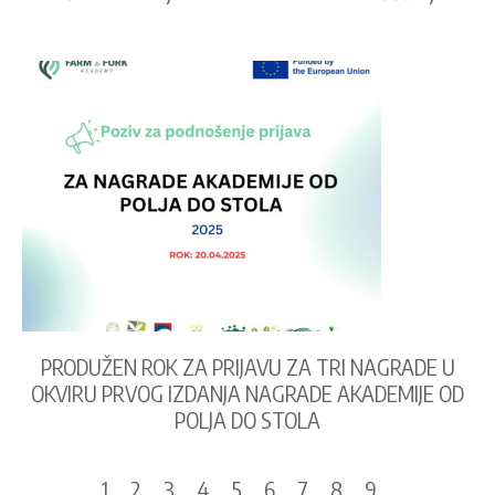
PRODUŽEN ROK ZA PRIJAVU ZA TRI NAGRADE U
OKVIRU PRVOG IZDANJA NAGRADE AKADEMIJE OD
POLJA DO STOLA
Pagination
Current
1
Page
2
Page
3
Page
4
Page
5
Page
6
Page
7
Page
8
Page
9
…