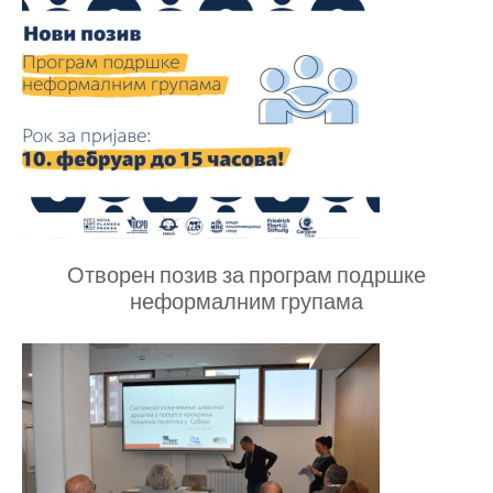
KONTAKT
SEARCH
PRETRAGA
FORM
Отворен позив за програм подршке
неформалним групама