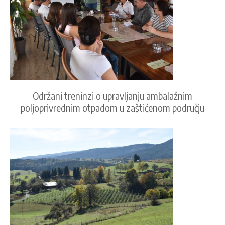
Održani treninzi o upravljanju ambalažnim
poljoprivrednim otpadom u zaštićenom području