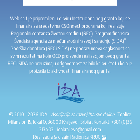
Web sajt je pripremljen u okviru Institucionalnog granta koji se
finansira sa sredstvima CSOnnect programa koji realizuje
Regionalni centar za životnu sredinu (REC). Program finansira
Švedska agencija za međunarodni razvoj i saradnju (SIDA)”
Podrška donatora (REC i SIDA) ne podrazumeva saglasnost sa
svim rezultatima koje OCD proizvede realizacijom ovog granta.
REC i SIDA ne preuzimaju odgovornost za bilo kakvu štetu koja je
proizašla iz aktivnosti finansiranog granta.
© 2010 - 2026. IDA -
Asocijacija za razvoj Ibarske doline
. Toplice
Milana br. 15, lokal O, 36000 Kraljevo . Srbija . Kontakt:
+381 (0)36
313403
.
idakraljevo@gmail.com
Realizacija & dizajn
Radionica KRUG