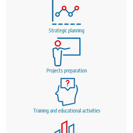
CONTACT
Strategic planning
SEARCH
SEARCH
FORM
Projects preparation
Training and educational activities