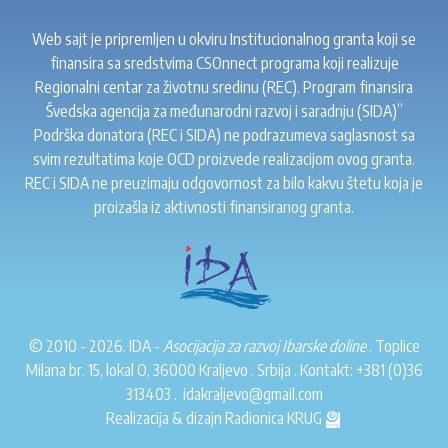
Web sajt je pripremljen u okviru Institucionalnog granta koji se
finansira sa sredstvima CSOnnect programa koji realizuje
Regionalni centar za životnu sredinu (REC). Program finansira
Švedska agencija za međunarodni razvoj i saradnju (SIDA)”
Podrška donatora (REC i SIDA) ne podrazumeva saglasnost sa
svim rezultatima koje OCD proizvede realizacijom ovog granta.
REC i SIDA ne preuzimaju odgovornost za bilo kakvu štetu koja je
proizašla iz aktivnosti finansiranog granta.
© 2010 - 2026. IDA -
Asocijacija za razvoj Ibarske doline
. Toplice
Milana br. 15, lokal O, 36000 Kraljevo . Srbija . Kontakt:
+381 (0)36
313403
.
idakraljevo@gmail.com
Realizacija & dizajn
Radionica KRUG