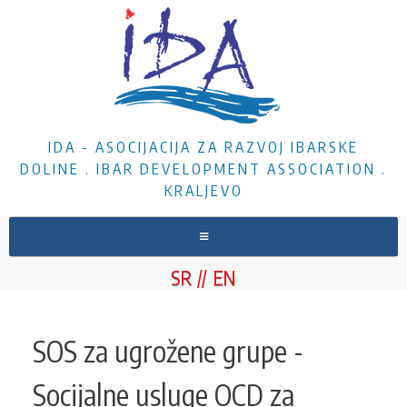
IDA - ASOCIJACIJA ZA RAZVOJ IBARSKE
DOLINE . IBAR DEVELOPMENT ASSOCIATION .
KRALJEVO
NASLOVNA
SR
EN
O NAMA
VESTI
SOS za ugrožene grupe -
PROJEKTI
Socijalne usluge OCD za
DOKUMENTA