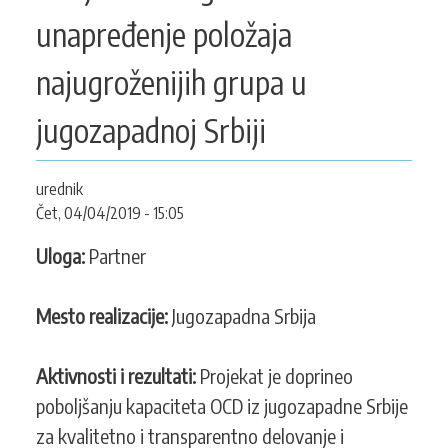
KONTAKT
unapređenje položaja
najugroženijih grupa u
SEARCH
jugozapadnoj Srbiji
PRETRAGA
FORM
urednik
Čet, 04/04/2019 - 15:05
Uloga:
Partner
Mesto realizacije:
Jugozapadna Srbija
Aktivnosti i rezultati:
Projekat je doprineo
poboljšanju kapaciteta OCD iz jugozapadne Srbije
za kvalitetno i transparentno delovanje i