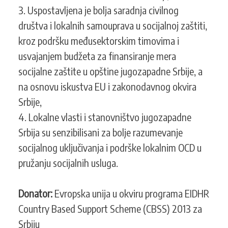
3. Uspostavljena je bolja saradnja civilnog
društva i lokalnih samouprava u socijalnoj zaštiti,
kroz podršku međusektorskim timovima i
usvajanjem budžeta za finansiranje mera
socijalne zaštite u opštine jugozapadne Srbije, a
na osnovu iskustva EU i zakonodavnog okvira
Srbije,
4. Lokalne vlasti i stanovništvo jugozapadne
Srbija su senzibilisani za bolje razumevanje
socijalnog uključivanja i podrške lokalnim OCD u
pružanju socijalnih usluga.
Donator:
Evropska unija u okviru programa EIDHR
Country Based Support Scheme (CBSS) 2013 za
Srbiju