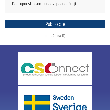
Dostupnost hrane u jugozapadnoj Srbiji
Publikacije
Pagination
Previous
‹‹
(Strana 17)
page