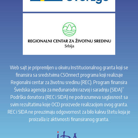
Web sajt je pripremljen u okviru Institucionalnog granta koji se
finansira sa sredstvima CSOnnect programa koji realizuje
Regionalni centar za životnu sredinu (REC). Program finansira
Švedska agencija za međunarodni razvoj i saradnju (SIDA)”
Podrška donatora (REC i SIDA) ne podrazumeva saglasnost sa
svim rezultatima koje OCD proizvede realizacijom ovog granta.
REC i SIDA ne preuzimaju odgovornost za bilo kakvu štetu koja je
proizašla iz aktivnosti finansiranog granta.