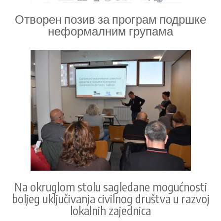
Отворен позив за програм подршке
неформалним групама
Na okruglom stolu sagledane mogućnosti
boljeg uključivanja civilnog društva u razvoj
lokalnih zajednica