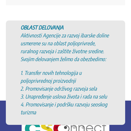
T DELOVANJA
5. Promovisan
sti Agencije za razvoj ibarske doline
6. Promovisa
e su na oblast poljoprivrede,
kulturnog i i
g razvoja i zaštite životne sredine.
7. Podršku u
 delovanjem želimo da obezbedimo:
opština/organ
opštinama/or
sfer novih tehnologija u
8. Podršku in
ivrednoj proizvodnji
zajednicama
ovisanje održivog razvoja sela
9. Očuvanje 
ređenje uslova života i rada na selu
10. Razvoj e
movisanje i podršku razvoju seoskog
zaštićenim p
a
11. Podrška z
specifičnih 
geografskih 