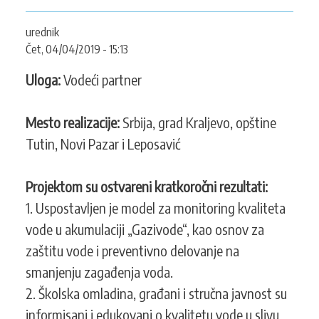
KONTAKT
urednik
Čet, 04/04/2019 - 15:13
Uloga:
Vodeći partner
SEARCH
PRETRAGA
FORM
Mesto realizacije:
Srbija, grad Kraljevo, opštine
Tutin, Novi Pazar i Leposavić
Projektom su ostvareni kratkoročni rezultati:
1. Uspostavljen je model za monitoring kvaliteta
vode u akumulaciji „Gazivode“, kao osnov za
zaštitu vode i preventivno delovanje na
smanjenju zagađenja voda.
2. Školska omladina, građani i stručna javnost su
informisani i edukovani o kvalitetu vode u slivu