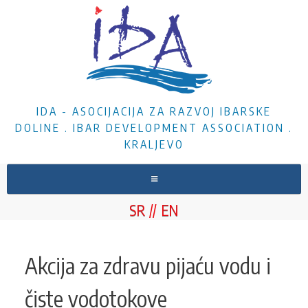
IDA - ASOCIJACIJA ZA RAZVOJ IBARSKE
DOLINE . IBAR DEVELOPMENT ASSOCIATION .
KRALJEVO
NASLOVNA
SR
EN
O NAMA
VESTI
Akcija za zdravu pijaću vodu i
PROJEKTI
čiste vodotokove
DOKUMENTA