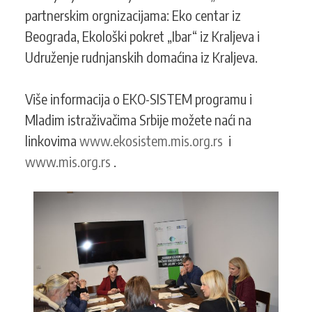
partnerskim orgnizacijama: Eko centar iz
Beograda, Ekološki pokret „Ibar“ iz Kraljeva i
Udruženje rudnjanskih domaćina iz Kraljeva.
Više informacija o EKO-SISTEM programu i
Mladim istraživačima Srbije možete naći na
linkovima
www.ekosistem.mis.org.rs
i
www.mis.org.rs
.