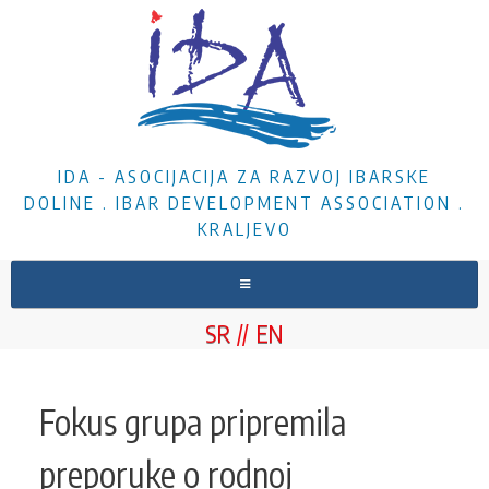
IDA - ASOCIJACIJA ZA RAZVOJ IBARSKE
DOLINE . IBAR DEVELOPMENT ASSOCIATION .
KRALJEVO
NASLOVNA
SR
EN
O NAMA
VESTI
Fokus grupa pripremila
PROJEKTI
preporuke o rodnoj
DOKUMENTA