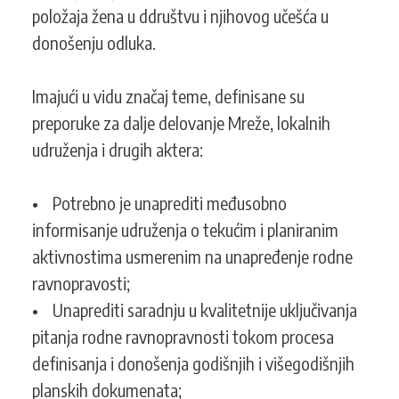
položaja žena u ddruštvu i njihovog učešća u
donošenju odluka.
Imajući u vidu značaj teme, definisane su
preporuke za dalje delovanje Mreže, lokalnih
udruženja i drugih aktera:
• Potrebno je unaprediti međusobno
informisanje udruženja o tekućim i planiranim
aktivnostima usmerenim na unapređenje rodne
ravnopravosti;
• Unaprediti saradnju u kvalitetnije uključivanja
pitanja rodne ravnopravnosti tokom procesa
definisanja i donošenja godišnjih i višegodišnjih
planskih dokumenata;