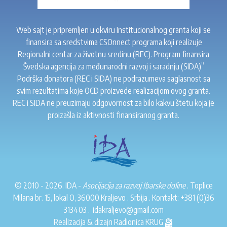
Web sajt je pripremljen u okviru Institucionalnog granta koji se
finansira sa sredstvima CSOnnect programa koji realizuje
Regionalni centar za životnu sredinu (REC). Program finansira
Švedska agencija za međunarodni razvoj i saradnju (SIDA)”
Podrška donatora (REC i SIDA) ne podrazumeva saglasnost sa
svim rezultatima koje OCD proizvede realizacijom ovog granta.
REC i SIDA ne preuzimaju odgovornost za bilo kakvu štetu koja je
proizašla iz aktivnosti finansiranog granta.
© 2010 - 2026. IDA -
Asocijacija za razvoj Ibarske doline
. Toplice
Milana br. 15, lokal O, 36000 Kraljevo . Srbija . Kontakt:
+381 (0)36
313403
.
idakraljevo@gmail.com
Realizacija & dizajn
Radionica KRUG