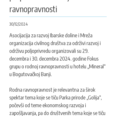
KONTAKT
ravnopravnosti
30/12/2024
SEARCH
PRETRAGA
Asocijacija za razvoj Ibarske doline i Mreža
FORM
organizacija civilnog društva za održivi razvoj i
održivu poljoprivredu organizovali su 29.
decembra i 30. decembra 2024. godine Fokus
grupu o rodnoj ravnopravnosti u hotelu „Mineral“
u Bogutovačkoj Banji.
Rodna ravnopravnost je relevantna za širok
spektar tema koje se tiču Parka prirode „Golija“,
počevši od teme ekonomskog razvoja i
zapošljavanja, pa do društvenih tema koje se tiču