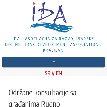
IDA - ASOCIJACIJA ZA RAZVOJ IBARSKE
DOLINE . IBAR DEVELOPMENT ASSOCIATION .
KRALJEVO
NASLOVNA
SR
EN
O NAMA
VESTI
Održane konsultacije sa
PROJEKTI
građanima Rudno
DOKUMENTA