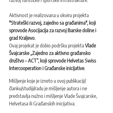
Aktivnost je realizovana u okviru projekta
"Strateški razvoj, zajedno sa građanima", koji
sprovode Asocijacija za razvoj Ibarske doline i
grad Kraljevo
.
Ovaj projekat je dobio podršku projekta
Vlade
Švajcarske „Zajedno za aktivno građansko
društvo – ACT”, koji sprovode Helvetas Swiss
Intercooperation i Građanske inicijative
.
Mišljenje koje je izneto u ovoj publikaciji/
članku/studiji/radu je mišljenje autora i ne
predstavlja nužno i mišljenje Vlade Švajcarske,
Helvetasa ili Građanskih inicijativa.