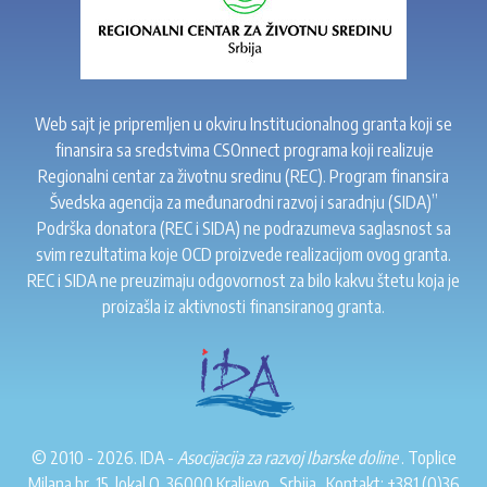
Web sajt je pripremljen u okviru Institucionalnog granta koji se
finansira sa sredstvima CSOnnect programa koji realizuje
Regionalni centar za životnu sredinu (REC). Program finansira
Švedska agencija za međunarodni razvoj i saradnju (SIDA)”
Podrška donatora (REC i SIDA) ne podrazumeva saglasnost sa
svim rezultatima koje OCD proizvede realizacijom ovog granta.
REC i SIDA ne preuzimaju odgovornost za bilo kakvu štetu koja je
proizašla iz aktivnosti finansiranog granta.
© 2010 - 2026. IDA -
Asocijacija za razvoj Ibarske doline
. Toplice
Milana br. 15, lokal O, 36000 Kraljevo . Srbija . Kontakt:
+381 (0)36