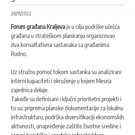
KONTAKT
28/11/2022
Forum građana Kraljeva
je u cilju podrške učešća
građana u strateškom planiranju organizovao
SEARCH
PRETRAGA
FORM
dva konsultativna sastanaka sa građanima
Rudno.
Uz stručnu pomoć tokom sastanka su analizirani
interni kapaciteti i okruženje u kojem Mesna
zajednica deluje.
Takođe su definisani i ključni prioritetni projekti i
to su: priprema planske dokumentacije za lokalnu
infrastrukturu, podrška diversifikaciji ekonomskih
aktivnosti, unapređenje zaštite životne sredine i
razvoj turističke i sportske infrastrukture.