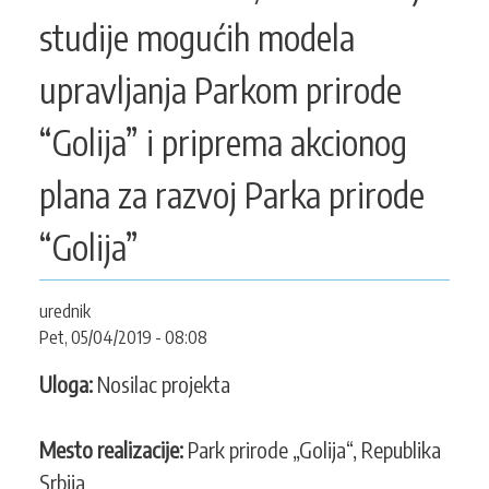
KONTAKT
studije mogućih modela
upravljanja Parkom prirode
SEARCH
“Golija” i priprema akcionog
PRETRAGA
FORM
plana za razvoj Parka prirode
“Golija”
urednik
Pet, 05/04/2019 - 08:08
Uloga:
Nosilac projekta
Mesto realizacije:
Park prirode „Golija“, Republika
Srbija