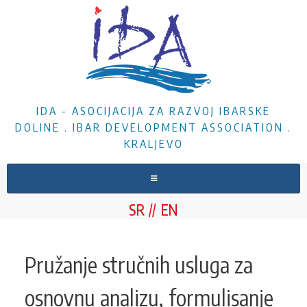
IDA - ASOCIJACIJA ZA RAZVOJ IBARSKE
DOLINE . IBAR DEVELOPMENT ASSOCIATION .
KRALJEVO
NASLOVNA
SR
EN
O NAMA
VESTI
Pružanje stručnih usluga za
PROJEKTI
osnovnu analizu, formulisanje
DOKUMENTA