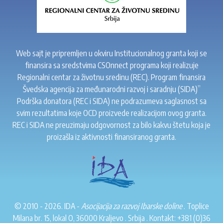
Web sajt je pripremljen u okviru Institucionalnog granta koji se
finansira sa sredstvima CSOnnect programa koji realizuje
Regionalni centar za životnu sredinu (REC). Program finansira
Švedska agencija za međunarodni razvoj i saradnju (SIDA)”
Podrška donatora (REC i SIDA) ne podrazumeva saglasnost sa
svim rezultatima koje OCD proizvede realizacijom ovog granta.
REC i SIDA ne preuzimaju odgovornost za bilo kakvu štetu koja je
proizašla iz aktivnosti finansiranog granta.
© 2010 - 2026. IDA -
Asocijacija za razvoj Ibarske doline
. Toplice
Milana br. 15, lokal O, 36000 Kraljevo . Srbija . Kontakt:
+381 (0)36