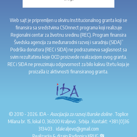
Web sajt je pripremljen u okviru Institucionalnog granta koji se
finansira sa sredstvima CSOnnect programa koji realizuje
Regionalni centar za životnu sredinu (REC). Program finansira
Švedska agencija za međunarodni razvoj i saradnju (SIDA)”
Podrška donatora (REC i SIDA) ne podrazumeva saglasnost sa
svim rezultatima koje OCD proizvede realizacijom ovog granta.
REC i SIDA ne preuzimaju odgovornost za bilo kakvu štetu koja je
proizašla iz aktivnosti finansiranog granta.
© 2010 - 2026. IDA -
Asocijacija za razvoj Ibarske doline
. Toplice
Milana br. 15, lokal O, 36000 Kraljevo . Srbija . Kontakt:
+381 (0)36
313403
.
idakraljevo@gmail.com
Realizacija & dizajn
Radionica KRUG