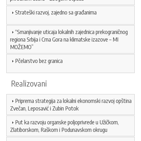
KONTAKT
Strateški razvoj, zajedno sa građanima
“Smanjivanje uticaja lokalnih zajednica prekograničnog
SEARCH
PRETRAGA
regiona Srbija i Crna Gora na klimatske izazove – MI
FORM
MOŽEMO”
Pčelarstvo bez granica
Realizovani
Priprema strategija za lokalni ekonomski razvoj opština
Zvečan, Leposavić i Zubin Potok
Put ka razvoju organske poljoprivrede u Užičkom,
Zlatiborskom, Raškom i Podunavskom okrugu