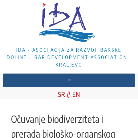
IDA - ASOCIJACIJA ZA RAZVOJ IBARSKE
DOLINE . IBAR DEVELOPMENT ASSOCIATION .
KRALJEVO
NASLOVNA
SR
EN
O NAMA
VESTI
Očuvanje biodiverziteta i
PROJEKTI
prerada biološko-organskog
DOKUMENTA