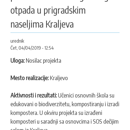
KONTAKT
otpada u prigradskim
naseljima Kraljeva
SEARCH
PRETRAGA
urednik
FORM
Čet, 04/04/2019 - 12:54
Uloga:
Nosilac projekta
Mesto realizacije:
Kraljevo
Aktivnosti i rezultati:
Učenici osnovnih škola su
edukovani o biodiverzitetu, kompostiranju i izradi
kompostera. U okviru projekta su izrađeni
komposteri u saradnji sa osnovcima i SOS dečijim
selom iz Kraljeva.