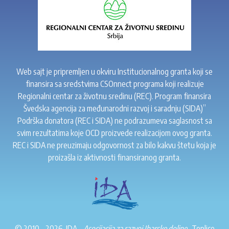
Web sajt je pripremljen u okviru Institucionalnog granta koji se
finansira sa sredstvima CSOnnect programa koji realizuje
Regionalni centar za životnu sredinu (REC). Program finansira
Švedska agencija za međunarodni razvoj i saradnju (SIDA)”
Podrška donatora (REC i SIDA) ne podrazumeva saglasnost sa
svim rezultatima koje OCD proizvede realizacijom ovog granta.
REC i SIDA ne preuzimaju odgovornost za bilo kakvu štetu koja je
proizašla iz aktivnosti finansiranog granta.
© 2010 - 2026. IDA -
Asocijacija za razvoj Ibarske doline
. Toplice