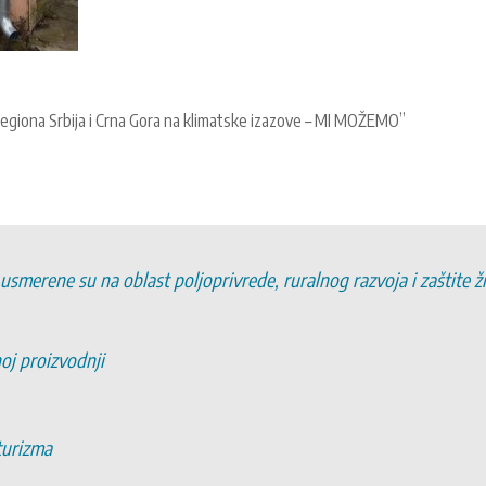
 regiona Srbija i Crna Gora na klimatske izazove – MI MOŽEMO”
 usmerene su na oblast poljoprivrede, ruralnog razvoja i zaštite 
noj proizvodnji
turizma