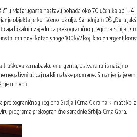
šić” u Matarugama nastavu pohađa oko 70 učenika od 1.-4.
nje objekta je korišćeno lož ulje. Saradnjom OŠ „Đura Jakši
icaja lokalnih zajednica prekograničnog regiona Srbija i Cr
nstaliran novi kotao snage 100kW koji kao energent koris
nja troškova za nabavku energenta, ostvareno i značajno
me negativni uticaj na klimatske promene. Smanjenja je emi
išnjem nivou.
ca prekograničnog regiona Srbija i Crna Gora na klimatske i
iru programa prekogranične saradnje Srbija-Crna Gora.