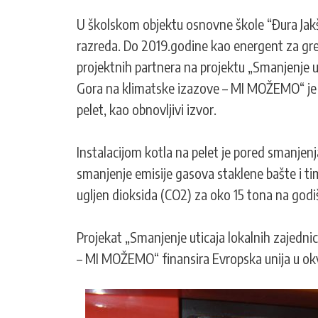
U školskom objektu osnovne škole “Đura Jak
razreda. Do 2019.godine kao energent za greja
projektnih partnera na projektu „Smanjenje ut
Gora na klimatske izazove – MI MOŽEMO“ je i
pelet, kao obnovljivi izvor.
Instalacijom kotla na pelet je pored smanje
smanjenje emisije gasova staklene bašte i ti
ugljen dioksida (CO2) za oko 15 tona na god
Projekat „Smanjenje uticaja lokalnih zajedni
– MI MOŽEMO“ finansira Evropska unija u okv