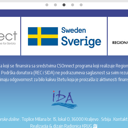
ta koji se finansira sa sredstvima CSOnnect programa koji realizuje Region
” Podrška donatora (REC i SIDA) ne podrazumeva saglasnost sa svim rezul
maju odgovornost za bilo kakvu štetu koja je proizašla iz aktivnosti finan
arske doline
. Toplice Milana br. 15, lokal O, 36000 Kraljevo . Srbija . Kontakt
Realizacija & dizajn
Radionica KRUG