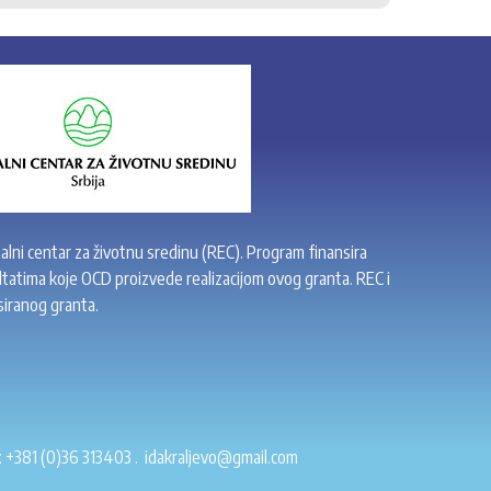
alni centar za životnu sredinu (REC). Program finansira
tatima koje OCD proizvede realizacijom ovog granta. REC i
siranog granta.
:
+381 (0)36 313403
.
idakraljevo@gmail.com