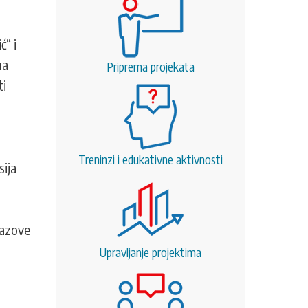
ć“ i
na
Priprema projekata
ti
Treninzi i edukativne aktivnosti
sija
zazove
Upravljanje projektima