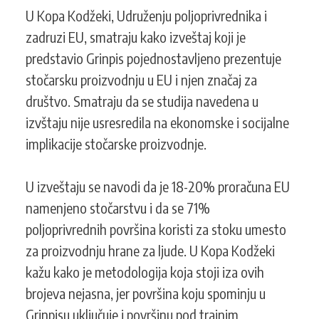
U Kopa Kodžeki, Udruženju poljoprivrednika i
zadruzi EU, smatraju kako izveštaj koji je
predstavio Grinpis pojednostavljeno prezentuje
stočarsku proizvodnju u EU i njen značaj za
društvo. Smatraju da se studija navedena u
izvštaju nije usresredila na ekonomske i socijalne
implikacije stočarske proizvodnje.
U izveštaju se navodi da je 18-20% proračuna EU
namenjeno stočarstvu i da se 71%
poljoprivrednih površina koristi za stoku umesto
za proizvodnju hrane za ljude. U Kopa Kodžeki
kažu kako je metodologija koja stoji iza ovih
brojeva nejasna, jer površina koju spominju u
Grinpisu uključuje i površinu pod trajnim