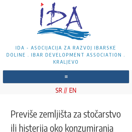
IDA - ASOCIJACIJA ZA RAZVOJ IBARSKE
DOLINE . IBAR DEVELOPMENT ASSOCIATION .
KRALJEVO
NASLOVNA
SR
EN
O NAMA
VESTI
Previše zemljišta za stočarstvo
PROJEKTI
ili histerija oko konzumiranja
DOKUMENTA