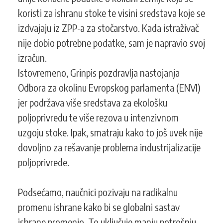
koristi za ishranu stoke te visini sredstava koje se
izdvajaju iz ZPP-a za stočarstvo. Kada istraživač
nije dobio potrebne podatke, sam je napravio svoj
izračun.
Istovremeno, Grinpis pozdravlja nastojanja
Odbora za okolinu Evropskog parlamenta (ENVI)
jer podržava više sredstava za ekološku
poljoprivredu te više rezova u intenzivnom
uzgoju stoke. Ipak, smatraju kako to još uvek nije
dovoljno za rešavanje problema industrijalizacije
poljoprivrede.
Podsećamo, naučnici pozivaju na radikalnu
promenu ishrane kako bi se globalni sastav
ishrane promenio. To uključuje manju potrošnju