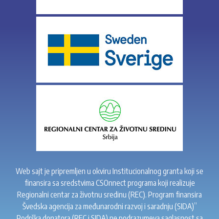
Web sajt je pripremljen u okviru Institucionalnog granta koji se
finansira sa sredstvima CSOnnect programa koji realizuje
Regionalni centar za životnu sredinu (REC). Program finansira
Švedska agencija za međunarodni razvoj i saradnju (SIDA)”
Podrška donatora (REC i SIDA) ne podrazumeva saglasnost sa