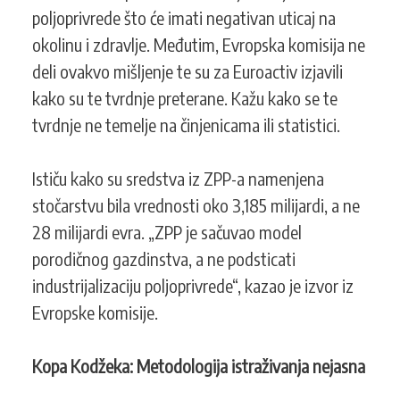
poljoprivrede što će imati negativan uticaj na
okolinu i zdravlje. Međutim, Evropska komisija ne
deli ovakvo mišljenje te su za Euroactiv izjavili
kako su te tvrdnje preterane. Kažu kako se te
tvrdnje ne temelje na činjenicama ili statistici.
Ističu kako su sredstva iz ZPP-a namenjena
stočarstvu bila vrednosti oko 3,185 milijardi, a ne
28 milijardi evra. „ZPP je sačuvao model
porodičnog gazdinstva, a ne podsticati
industrijalizaciju poljoprivrede“, kazao je izvor iz
Evropske komisije.
Kopa Kodžeka: Metodologija istraživanja nejasna