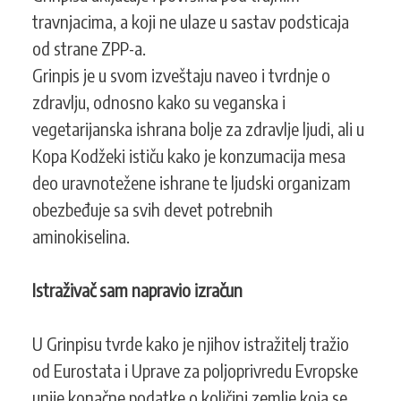
travnjacima, a koji ne ulaze u sastav podsticaja
od strane ZPP-a.
Grinpis je u svom izveštaju naveo i tvrdnje o
zdravlju, odnosno kako su veganska i
vegetarijanska ishrana bolje za zdravlje ljudi, ali u
Kopa Kodžeki ističu kako je konzumacija mesa
deo uravnotežene ishrane te ljudski organizam
obezbeđuje sa svih devet potrebnih
aminokiselina.
Istraživač sam napravio izračun
U Grinpisu tvrde kako je njihov istražitelj tražio
od Eurostata i Uprave za poljoprivredu Evropske
unije konačne podatke o količini zemlje koja se