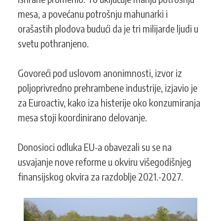
mesa, a povećanu potrošnju mahunarki i
orašastih plodova budući da je tri milijarde ljudi u
svetu pothranjeno.
Govoreći pod uslovom anonimnosti, izvor iz
poljoprivredno prehrambene industrije, izjavio je
za Euroactiv, kako iza histerije oko konzumiranja
mesa stoji koordinirano delovanje.
Donosioci odluka EU-a obavezali su se na
usvajanje nove reforme u okviru višegodišnjeg
finansijskog okvira za razdoblje 2021.-2027.