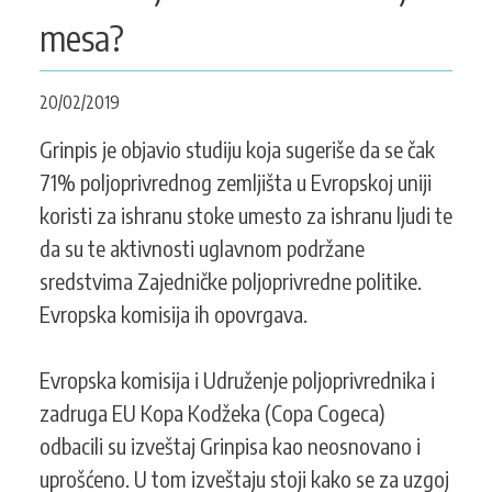
KONTAKT
mesa?
20/02/2019
SEARCH
PRETRAGA
Grinpis je objavio studiju koja sugeriše da se čak
FORM
71% poljoprivrednog zemljišta u Evropskoj uniji
koristi za ishranu stoke umesto za ishranu ljudi te
da su te aktivnosti uglavnom podržane
sredstvima Zajedničke poljoprivredne politike.
Evropska komisija ih opovrgava.
Evropska komisija i Udruženje poljoprivrednika i
zadruga EU Kopa Kodžeka (Copa Cogeca)
odbacili su izveštaj Grinpisa kao neosnovano i
uprošćeno. U tom izveštaju stoji kako se za uzgoj