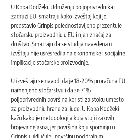
U Kopa Kodžeki, Udruženju poljoprivrednika i
zadruzi EU, smatraju kako izveštaj koji je
predstavio Grinpis pojednostavljeno prezentuje
stočarsku proizvodnju u EU i njen značaj za
društvo. Smatraju da se studija navedena u
izvštaju nije usresredila na ekonomske i socijalne
implikacije stočarske proizvodnje.
U izveštaju se navodi da je 18-20% proračuna EU
namenjeno stočarstvu i da se 71%
poljoprivrednih površina koristi za stoku umesto
za proizvodnju hrane za ljude. U Kopa Kodžeki
kažu kako je metodologija koja stoji iza ovih
brojeva nejasna, jer površina koju spominju u
Grinpisu uključuje i površinu pod trajnim