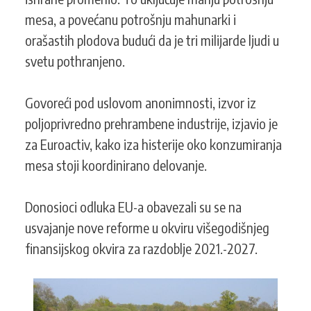
mesa, a povećanu potrošnju mahunarki i
orašastih plodova budući da je tri milijarde ljudi u
svetu pothranjeno.
Govoreći pod uslovom anonimnosti, izvor iz
poljoprivredno prehrambene industrije, izjavio je
za Euroactiv, kako iza histerije oko konzumiranja
mesa stoji koordinirano delovanje.
Donosioci odluka EU-a obavezali su se na
usvajanje nove reforme u okviru višegodišnjeg
finansijskog okvira za razdoblje 2021.-2027.