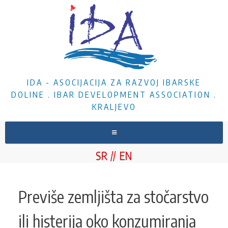
IDA - ASOCIJACIJA ZA RAZVOJ IBARSKE
DOLINE . IBAR DEVELOPMENT ASSOCIATION .
KRALJEVO
HOME
SR
EN
ABOUT US
NEWS
Previše zemljišta za stočarstvo
PROJECTS
ili histerija oko konzumiranja
DOCUMENTS