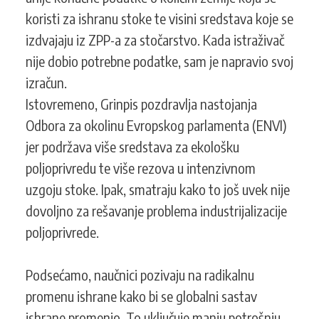
koristi za ishranu stoke te visini sredstava koje se
izdvajaju iz ZPP-a za stočarstvo. Kada istraživač
nije dobio potrebne podatke, sam je napravio svoj
izračun.
Istovremeno, Grinpis pozdravlja nastojanja
Odbora za okolinu Evropskog parlamenta (ENVI)
jer podržava više sredstava za ekološku
poljoprivredu te više rezova u intenzivnom
uzgoju stoke. Ipak, smatraju kako to još uvek nije
dovoljno za rešavanje problema industrijalizacije
poljoprivrede.
Podsećamo, naučnici pozivaju na radikalnu
promenu ishrane kako bi se globalni sastav
ishrane promenio. To uključuje manju potrošnju