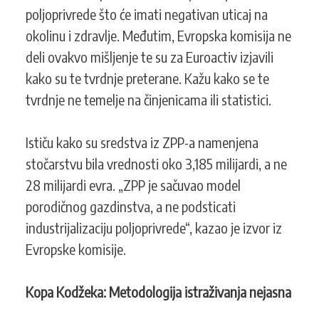
poljoprivrede što će imati negativan uticaj na
okolinu i zdravlje. Međutim, Evropska komisija ne
deli ovakvo mišljenje te su za Euroactiv izjavili
kako su te tvrdnje preterane. Kažu kako se te
tvrdnje ne temelje na činjenicama ili statistici.
Ističu kako su sredstva iz ZPP-a namenjena
stočarstvu bila vrednosti oko 3,185 milijardi, a ne
28 milijardi evra. „ZPP je sačuvao model
porodičnog gazdinstva, a ne podsticati
industrijalizaciju poljoprivrede“, kazao je izvor iz
Evropske komisije.
Kopa Kodžeka: Metodologija istraživanja nejasna