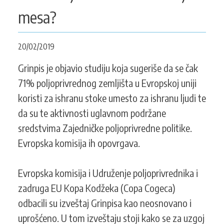
CONTACT
mesa?
20/02/2019
SEARCH
SEARCH
Grinpis je objavio studiju koja sugeriše da se čak
FORM
71% poljoprivrednog zemljišta u Evropskoj uniji
koristi za ishranu stoke umesto za ishranu ljudi te
da su te aktivnosti uglavnom podržane
sredstvima Zajedničke poljoprivredne politike.
Evropska komisija ih opovrgava.
Evropska komisija i Udruženje poljoprivrednika i
zadruga EU Kopa Kodžeka (Copa Cogeca)
odbacili su izveštaj Grinpisa kao neosnovano i
uprošćeno. U tom izveštaju stoji kako se za uzgoj