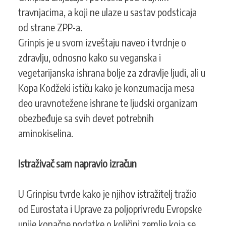
travnjacima, a koji ne ulaze u sastav podsticaja
od strane ZPP-a.
Grinpis je u svom izveštaju naveo i tvrdnje o
zdravlju, odnosno kako su veganska i
vegetarijanska ishrana bolje za zdravlje ljudi, ali u
Kopa Kodžeki ističu kako je konzumacija mesa
deo uravnotežene ishrane te ljudski organizam
obezbeđuje sa svih devet potrebnih
aminokiselina.
Istraživač sam napravio izračun
U Grinpisu tvrde kako je njihov istražitelj tražio
od Eurostata i Uprave za poljoprivredu Evropske
unije konačne podatke o količini zemlje koja se