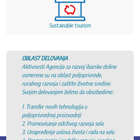
Sustainable tourism
5. Promovisanje sela Srbije
ke doline
6. Promovisanje tradicionalnih vrednosti
e,
kulturnog i istorijskog nasleđa Srbije
redine.
7. Podršku uspostavljanju saradnje
bedimo:
opština/organizacija iz naše zemlje sa
opštinama/organizacijama iz drugih zema
8. Podršku inicijativama u lokalnim
zajednicama
ela
9. Očuvanje životne sredine
 na selu
10. Razvoj ekonomskih aktivnosti u