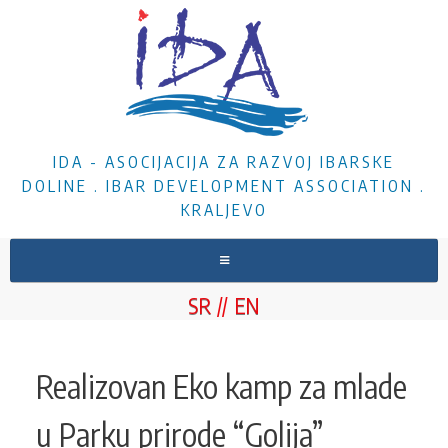
IDA - ASOCIJACIJA ZA RAZVOJ IBARSKE
DOLINE . IBAR DEVELOPMENT ASSOCIATION .
KRALJEVO
HOME
SR
EN
ABOUT US
NEWS
Realizovan Eko kamp za mlade
PROJECTS
u Parku prirode “Golija”
DOCUMENTS