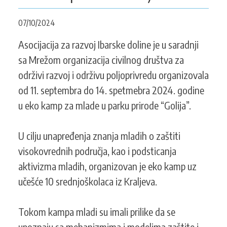
CONTACT
07/10/2024
Asocijacija za razvoj Ibarske doline je u saradnji
sa Mrežom organizacija civilnog društva za
SEARCH
SEARCH
FORM
održivi razvoj i održivu poljoprivredu organizovala
od 11. septembra do 14. spetmebra 2024. godine
u eko kamp za mlade u parku prirode “Golija”.
U cilju unapređenja znanja mladih o zaštiti
visokovrednih područja, kao i podsticanja
aktivizma mladih, organizovan je eko kamp uz
učešće 10 srednjoškolaca iz Kraljeva.
Tokom kampa mladi su imali prilike da se
upoznaju sa mehanizmima i modelima zaštite i