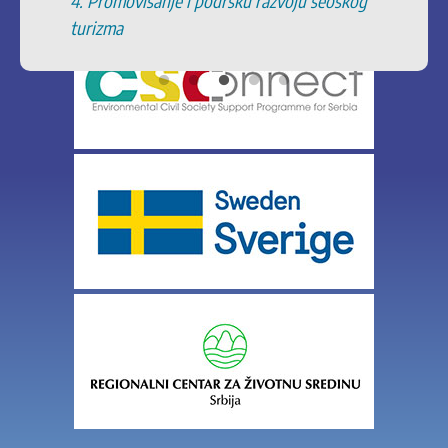
 seoskog
zaštićenim područjima
11. Podrška zaštiti tradicionalnih i
specifičnih poljoprivrednih proizvoda ka
geografskih oznaka.