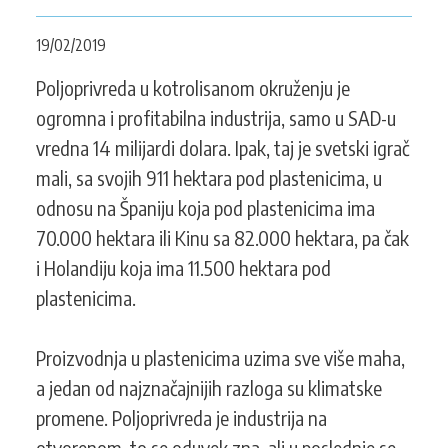
KONTAKT
19/02/2019
Poljoprivreda u kotrolisanom okruženju je
ogromna i profitabilna industrija, samo u SAD-u
SEARCH
PRETRAGA
FORM
vredna 14 milijardi dolara. Ipak, taj je svetski igrač
mali, sa svojih 911 hektara pod plastenicima, u
odnosu na Španiju koja pod plastenicima ima
70.000 hektara ili Kinu sa 82.000 hektara, pa čak
i Holandiju koja ima 11.500 hektara pod
plastenicima.
Proizvodnja u plastenicima uzima sve više maha,
a jedan od najznačajnijih razloga su klimatske
promene. Poljoprivreda je industrija na
otvorenom, to se oduvek zna, ali u poslednje se