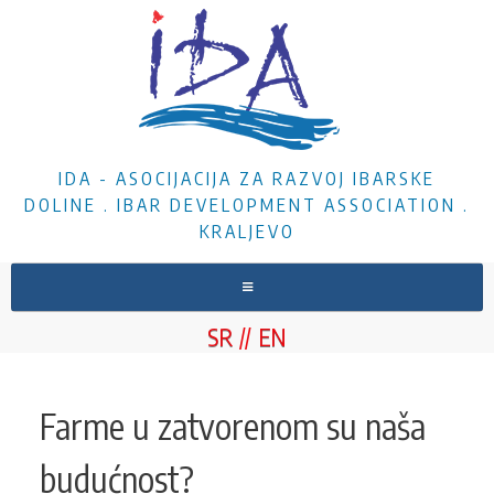
IDA - ASOCIJACIJA ZA RAZVOJ IBARSKE
DOLINE . IBAR DEVELOPMENT ASSOCIATION .
KRALJEVO
NASLOVNA
SR
EN
O NAMA
VESTI
Farme u zatvorenom su naša
PROJEKTI
budućnost?
DOKUMENTA