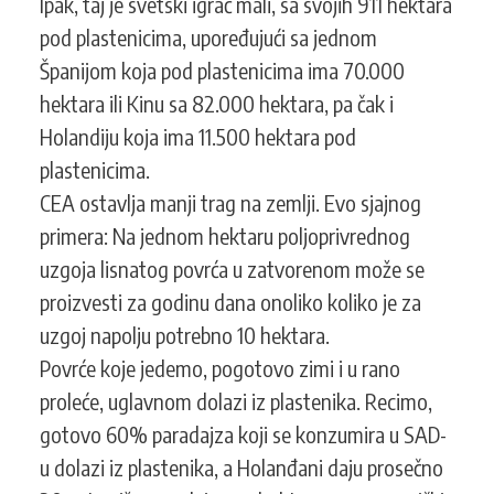
Ipak, taj je svetski igrač mali, sa svojih 911 hektara
pod plastenicima, upoređujući sa jednom
Španijom koja pod plastenicima ima 70.000
hektara ili Kinu sa 82.000 hektara, pa čak i
Holandiju koja ima 11.500 hektara pod
plastenicima.
CEA ostavlja manji trag na zemlji. Evo sjajnog
primera: Na jednom hektaru poljoprivrednog
uzgoja lisnatog povrća u zatvorenom može se
proizvesti za godinu dana onoliko koliko je za
uzgoj napolju potrebno 10 hektara.
Povrće koje jedemo, pogotovo zimi i u rano
proleće, uglavnom dolazi iz plastenika. Recimo,
gotovo 60% paradajza koji se konzumira u SAD-
u dolazi iz plastenika, a Holanđani daju prosečno