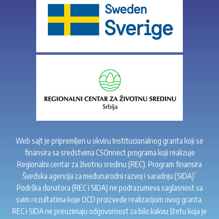
Web sajt je pripremljen u okviru Institucionalnog granta koji se
finansira sa sredstvima CSOnnect programa koji realizuje
Regionalni centar za životnu sredinu (REC). Program finansira
Švedska agencija za međunarodni razvoj i saradnju (SIDA)”
Podrška donatora (REC i SIDA) ne podrazumeva saglasnost sa
svim rezultatima koje OCD proizvede realizacijom ovog granta.
REC i SIDA ne preuzimaju odgovornost za bilo kakvu štetu koja je