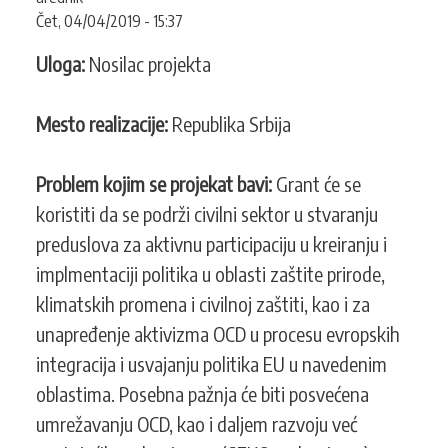
KONTAKT
Čet, 04/04/2019 - 15:37
Uloga:
Nosilac projekta
SEARCH
PRETRAGA
Mesto realizacije:
Republika Srbija
FORM
Problem kojim se projekat bavi:
Grant će se
koristiti da se podrži civilni sektor u stvaranju
preduslova za aktivnu participaciju u kreiranju i
implmentaciji politika u oblasti zaštite prirode,
klimatskih promena i civilnoj zaštiti, kao i za
unapređenje aktivizma OCD u procesu evropskih
integracija i usvajanju politika EU u navedenim
oblastima. Posebna pažnja će biti posvećena
umrežavanju OCD, kao i daljem razvoju već