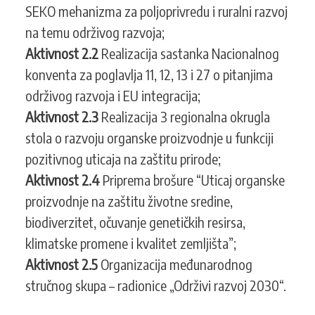
SEKO mehanizma za poljoprivredu i ruralni razvoj
na temu održivog razvoja;
Aktivnost 2.2
Realizacija sastanka Nacionalnog
konventa za poglavlja 11, 12, 13 i 27 o pitanjima
održivog razvoja i EU integracija;
Aktivnost 2.3
Realizacija 3 regionalna okrugla
stola o razvoju organske proizvodnje u funkciji
pozitivnog uticaja na zaštitu prirode;
Aktivnost 2.4
Priprema brošure “Uticaj organske
proizvodnje na zaštitu životne sredine,
biodiverzitet, očuvanje genetičkih resirsa,
klimatske promene i kvalitet zemljišta”;
Aktivnost 2.5
Organizacija međunarodnog
stručnog skupa – radionice „Održivi razvoj 2030“.