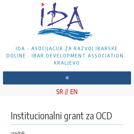
IDA - ASOCIJACIJA ZA RAZVOJ IBARSKE
DOLINE . IBAR DEVELOPMENT ASSOCIATION .
KRALJEVO
NASLOVNA
SR
EN
O NAMA
VESTI
Institucionalni grant za OCD
PROJEKTI
DOKUMENTA
urednik