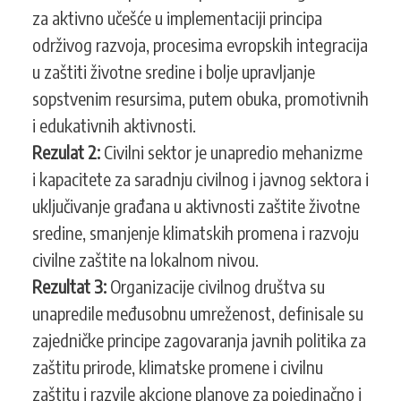
za aktivno učešće u implementaciji principa
održivog razvoja, procesima evropskih integracija
u zaštiti životne sredine i bolje upravljanje
sopstvenim resursima, putem obuka, promotivnih
i edukativnih aktivnosti.
Rezulat 2:
Civilni sektor je unapredio mehanizme
i kapacitete za saradnju civilnog i javnog sektora i
uključivanje građana u aktivnosti zaštite životne
sredine, smanjenje klimatskih promena i razvoju
civilne zaštite na lokalnom nivou.
Rezultat 3:
Organizacije civilnog društva su
unapredile međusobnu umreženost, definisale su
zajedničke principe zagovaranja javnih politika za
zaštitu prirode, klimatske promene i civilnu
zaštitu i razvile akcione planove za pojedinačno i