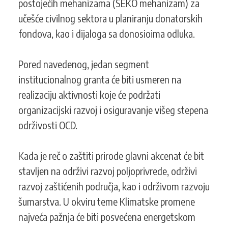
postojećih mehanizama (SEKO mehanizam) za
učešće civilnog sektora u planiranju donatorskih
fondova, kao i dijaloga sa donosioima odluka.
Pored navedenog, jedan segment
institucionalnog granta će biti usmeren na
realizaciju aktivnosti koje će podržati
organizacijski razvoj i osiguravanje višeg stepena
održivosti OCD.
Kada je reč o zaštiti prirode glavni akcenat će bit
stavljen na održivi razvoj poljoprivrede, održivi
razvoj zaštićenih područja, kao i održivom razvoju
šumarstva. U okviru teme Klimatske promene
najveća pažnja će biti posvećena energetskom