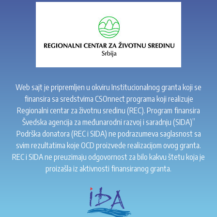
Web sajt je pripremljen u okviru Institucionalnog granta koji se
finansira sa sredstvima CSOnnect programa koji realizuje
Regionalni centar za životnu sredinu (REC). Program finansira
Švedska agencija za međunarodni razvoj i saradnju (SIDA)”
Podrška donatora (REC i SIDA) ne podrazumeva saglasnost sa
svim rezultatima koje OCD proizvede realizacijom ovog granta.
REC i SIDA ne preuzimaju odgovornost za bilo kakvu štetu koja je
proizašla iz aktivnosti finansiranog granta.