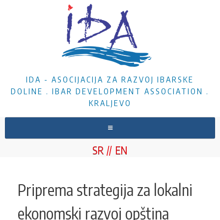
IDA - ASOCIJACIJA ZA RAZVOJ IBARSKE
DOLINE . IBAR DEVELOPMENT ASSOCIATION .
KRALJEVO
NASLOVNA
SR
EN
O NAMA
VESTI
Priprema strategija za lokalni
PROJEKTI
ekonomski razvoj opština
DOKUMENTA