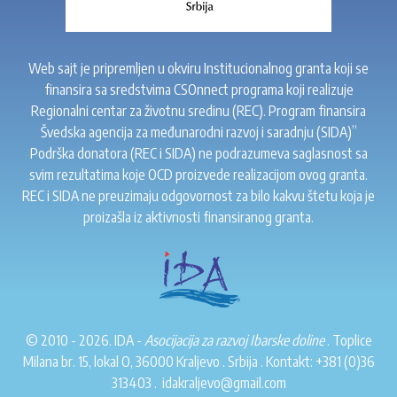
Web sajt je pripremljen u okviru Institucionalnog granta koji se
finansira sa sredstvima CSOnnect programa koji realizuje
Regionalni centar za životnu sredinu (REC). Program finansira
Švedska agencija za međunarodni razvoj i saradnju (SIDA)”
Podrška donatora (REC i SIDA) ne podrazumeva saglasnost sa
svim rezultatima koje OCD proizvede realizacijom ovog granta.
REC i SIDA ne preuzimaju odgovornost za bilo kakvu štetu koja je
proizašla iz aktivnosti finansiranog granta.
© 2010 - 2026. IDA -
Asocijacija za razvoj Ibarske doline
. Toplice
Milana br. 15, lokal O, 36000 Kraljevo . Srbija . Kontakt:
+381 (0)36
313403
.
idakraljevo@gmail.com