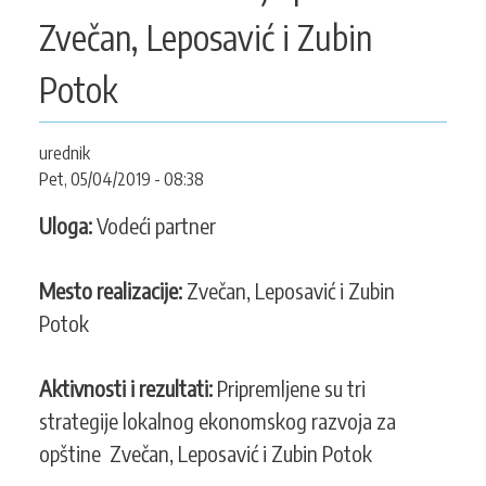
KONTAKT
Zvečan, Leposavić i Zubin
Potok
SEARCH
PRETRAGA
urednik
FORM
Pet, 05/04/2019 - 08:38
Uloga:
Vodeći partner
Mesto realizacije:
Zvečan, Leposavić i Zubin
Potok
Aktivnosti i rezultati:
Pripremljene su tri
strategije lokalnog ekonomskog razvoja za
opštine Zvečan, Leposavić i Zubin Potok