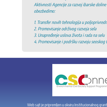
Aktivnosti Agencije za razvoj ibarske doline
obezbedimo:
1. Transfer novih tehnologija u poljoprivred
2. Promovisanje održivog razvoja sela
3. Unapređenje uslova života i rada na selu
4. Promovisanje i podršku razvoju seoskog 
Web sajt je pripremljen u okviru Institucionalnog gran