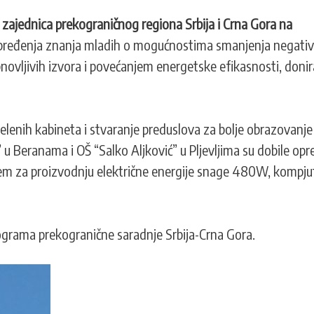
 zajednica prekograničnog regiona Srbija i Crna Gora na
napređenja znanja mladih o mogućnostima smanjenja negati
ovljivih izvora i povećanjem energetske efikasnosti, donir
zelenih kabineta i stvaranje preduslova za bolje obrazovanje
u Beranama i OŠ “Salko Aljković” u Pljevljima su dobile op
istem za proizvodnju električne energije snage 480W, kompju
rograma prekogranične saradnje Srbija-Crna Gora.