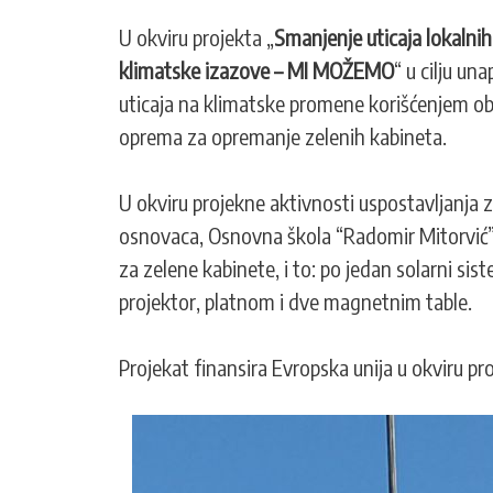
U okviru projekta „
Smanjenje uticaja lokalnih
klimatske izazove – MI MOŽEMO
“ u cilju u
uticaja na klimatske promene korišćenjem obn
oprema za opremanje zelenih kabineta.
U okviru projekne aktivnosti uspostavljanja 
osnovaca, Osnovna škola “Radomir Mitorvić” 
za zelene kabinete, i to: po jedan solarni s
projektor, platnom i dve magnetnim table.
Projekat finansira Evropska unija u okviru p