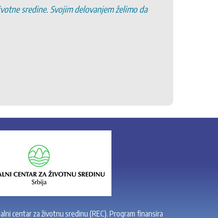
životne sredine. Svojim delovanjem želimo da
6. Pro
7. Pod
8. Po
9. Oč
10. R
11. Po
alni centar za životnu sredinu (REC). Program finansira